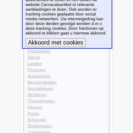
website Carnavalsartikel.nl relevante
Bekijk alle carnavalsartikelen
aanbiedingen te doen. Ook worden er
tracking cookies geplaatst door social
media-netwerken. Uw internetgedrag kan
Carnavalsartikelen
door deze derden gevolgd worden d.m.v.
deze tracking cookies. Door hierboven op
Kleding
akkoord te klikken gaat u hiermee akkoord.
Sieraden
Fopartikelen
Feestdagen
Meer informatie
Dieren
Landen
Personen
Accessoires
Beroemdheden
Hoofddeksels
Versiering
Themafeesten
Kleuren
Typen
Schoeisel
Doelgroepen
Continenten