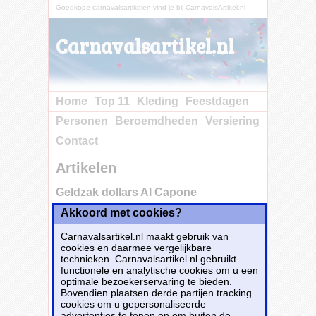
Goedkope carnavalsartikelen vind je bij CarnavalsArtikel.nl
Carnavalsartikel.nl
Home
Top 11
Kleding
Feestdagen
Personen
Beroemdheden
Versiering
Contact
Artikelen
Geldzak dollars Al Capone
Akkoord met cookies?
Koop nu bij e-
Carnavalskleding.nl voor slechts€ 4.85!
Carnavalsartikel.nl maakt gebruik van
Dit carnavalsartikel
Geldzak dollars Al
cookies en daarmee vergelijkbare
Capone
is te bestellen bij
E-
technieken. Carnavalsartikel.nl gebruikt
Carnavalskleding.nl
voor
€ 4,85
.
functionele en analytische cookies om u een
optimale bezoekerservaring te bieden.
Bovendien plaatsen derde partijen tracking
Bestellen
cookies om u gepersonaliseerde
advertenties te tonen en om buiten de