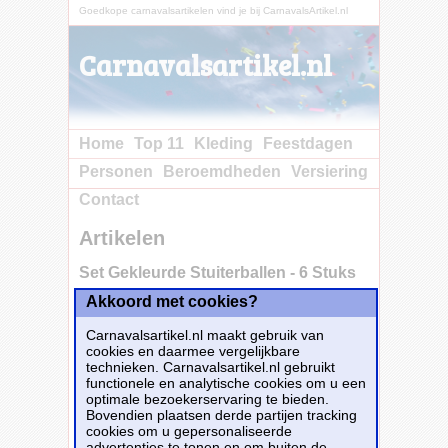
Goedkope carnavalsartikelen vind je bij CarnavalsArtikel.nl
Carnavalsartikel.nl
Home
Top 11
Kleding
Feestdagen
Personen
Beroemdheden
Versiering
Contact
Artikelen
Set Gekleurde Stuiterballen - 6 Stuks
Akkoord met cookies?
Carnavalsartikel.nl maakt gebruik van
cookies en daarmee vergelijkbare
technieken. Carnavalsartikel.nl gebruikt
functionele en analytische cookies om u een
optimale bezoekerservaring te bieden.
Bovendien plaatsen derde partijen tracking
cookies om u gepersonaliseerde
advertenties te tonen en om buiten de