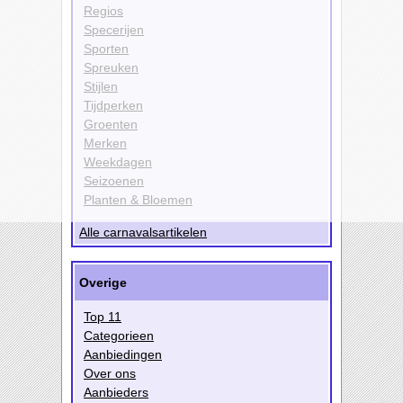
Regios
Specerijen
Sporten
Spreuken
Stijlen
Tijdperken
Groenten
Merken
Weekdagen
Seizoenen
Planten & Bloemen
Alle carnavalsartikelen
Overige
Top 11
Categorieen
Aanbiedingen
Over ons
Aanbieders