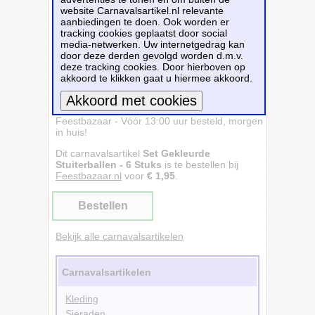
website Carnavalsartikel.nl relevante
aanbiedingen te doen. Ook worden er
tracking cookies geplaatst door social
media-netwerken. Uw internetgedrag kan
door deze derden gevolgd worden d.m.v.
deze tracking cookies. Door hierboven op
akkoord te klikken gaat u hiermee akkoord.
Set Gekleurde Stuiterballen - 6 Stuks -
Feestbazaar - Vóór 13:00 uur besteld, morgen
Meer informatie
in huis!
Dit carnavalsartikel
Set Gekleurde
Stuiterballen - 6 Stuks
is te bestellen bij
Feestbazaar.nl
voor
€ 1,95
.
Bestellen
Bekijk alle carnavalsartikelen
Carnavalsartikelen
Kleding
Sieraden