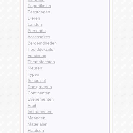
Fopartikelen
Feestdagen
Dieren
Landen
Personen
Accessoires
Beroemdheden
Hoofddeksels
Versiering
Themafeesten
Kleuren
Typen
Schoeisel
Doelgroepen
Continenten
Evenementen
Fruit
Instrumenten
Maanden
Materialen
Plaatsen