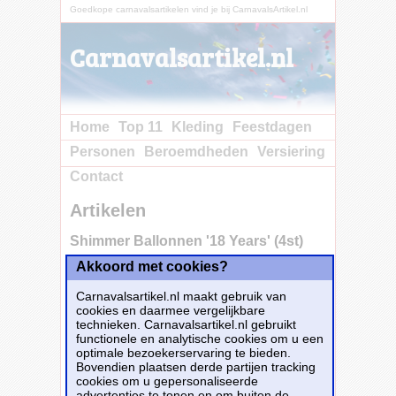
Goedkope carnavalsartikelen vind je bij CarnavalsArtikel.nl
Carnavalsartikel.nl
Home
Top 11
Kleding
Feestdagen
Personen
Beroemdheden
Versiering
Contact
Artikelen
Shimmer Ballonnen '18 Years' (4st)
Akkoord met cookies?
Carnavalsartikel.nl maakt gebruik van
cookies en daarmee vergelijkbare
technieken. Carnavalsartikel.nl gebruikt
functionele en analytische cookies om u een
optimale bezoekerservaring te bieden.
Bovendien plaatsen derde partijen tracking
cookies om u gepersonaliseerde
advertenties te tonen en om buiten de