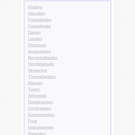
Kleding
Sieraden
Fopartikelen
Feestdagen
Dieren
Landen
Personen
Accessoires
Beroemdheden
Hoofddeksels
Versiering
Themafeesten
Kleuren
Typen
Schoeisel
Doelgroepen
Continenten
Evenementen
Fruit
Instrumenten
Maanden