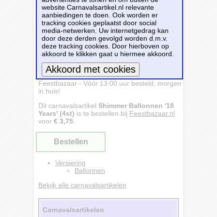
website Carnavalsartikel.nl relevante
aanbiedingen te doen. Ook worden er
tracking cookies geplaatst door social
media-netwerken. Uw internetgedrag kan
door deze derden gevolgd worden d.m.v.
deze tracking cookies. Door hierboven op
akkoord te klikken gaat u hiermee akkoord.
Shimmer Ballonnen '18 Years' (4st) -
Feestbazaar - Vóór 13:00 uur besteld, morgen
Meer informatie
in huis!
Dit carnavalsartikel
Shimmer Ballonnen '18
Years' (4st)
is te bestellen bij
Feestbazaar.nl
voor
€ 3,75
.
Bestellen
Versiering
Ballonnen
Bekijk alle carnavalsartikelen
Carnavalsartikelen