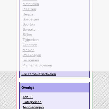
Materialen
Plaatsen
Regios
Specerijen
Sporten
Spreuken
Stijlen
Tijdperken
Groenten
Merken
Weekdagen
Seizoenen
Planten & Bloemen
Alle carnavalsartikelen
Overige
Top 11
Categorieen
Aanbiedingen