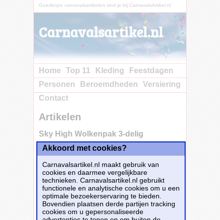
Goedkope carnavalsartikelen vind je bij CarnavalsArtikel.nl
Carnavalsartikel.nl
Home
Top 11
Kleding
Feestdagen
Personen
Beroemdheden
Versiering
Contact
Artikelen
Sky High Wolkenpak 3-delig
Akkoord met cookies?
Carnavalsartikel.nl maakt gebruik van
cookies en daarmee vergelijkbare
technieken. Carnavalsartikel.nl gebruikt
functionele en analytische cookies om u een
optimale bezoekerservaring te bieden.
Bovendien plaatsen derde partijen tracking
cookies om u gepersonaliseerde
advertenties te tonen en om buiten de