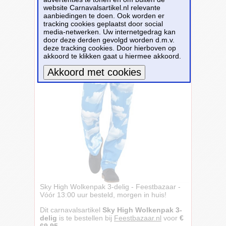
website Carnavalsartikel.nl relevante
aanbiedingen te doen. Ook worden er
tracking cookies geplaatst door social
media-netwerken. Uw internetgedrag kan
door deze derden gevolgd worden d.m.v.
deze tracking cookies. Door hierboven op
akkoord te klikken gaat u hiermee akkoord.
Meer informatie
Sky High Wolkenpak 3-delig - Feestbazaar -
Vóór 13:00 uur besteld, morgen in huis!
Dit carnavalsartikel
Sky High Wolkenpak 3-
delig
is te bestellen bij
Feestbazaar.nl
voor
€