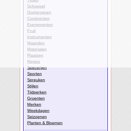
Typen
Schoeisel
Doelgroepen
Continenten
Evenementen
Fruit
Instrumenten
Maanden
Materialen
Plaatsen
Regios
Specerijen
Sporten
Spreuken
Stijlen
Tijdperken
Groenten
Merken
Weekdagen
Seizoenen
Planten & Bloemen