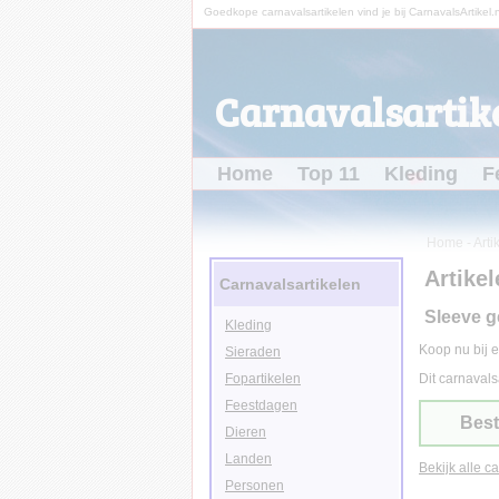
Goedkope carnavalsartikelen vind je bij CarnavalsArtikel.n
Carnavalsartike
Home
Top 11
Kleding
F
Home
-
Arti
Artikel
Carnavalsartikelen
Sleeve 
Kleding
Koop nu bij e
Sieraden
Fopartikelen
Dit carnavals
Feestdagen
Best
Dieren
Landen
Bekijk alle c
Personen