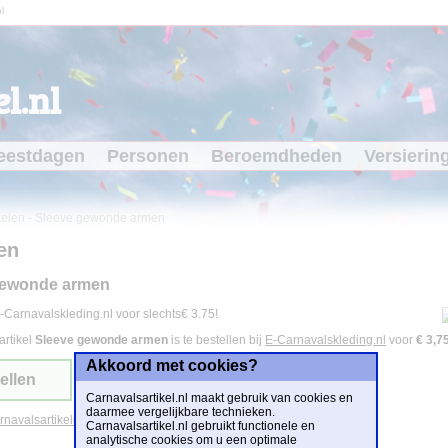
l
l.nl
eestdagen
Personen
Beroemdheden
Versierin
kelen
-
Sleeve gewonde armen
en
gewonde armen
-Carnavalskleding.nl voor slechts€ 3.75!
artikel
Sleeve gewonde armen
is te bestellen bij
E-Carnavalskleding.nl
voor
€ 3,7
Akkoord met cookies?
ellen
Carnavalsartikel.nl maakt gebruik van cookies en
daarmee vergelijkbare technieken.
arnavalsartikelen
Carnavalsartikel.nl gebruikt functionele en
analytische cookies om u een optimale