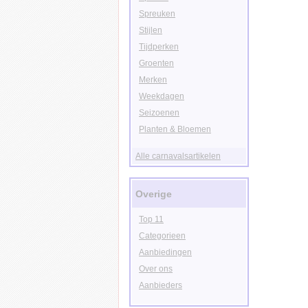
Spreuken
Stijlen
Tijdperken
Groenten
Merken
Weekdagen
Seizoenen
Planten & Bloemen
Alle carnavalsartikelen
Overige
Top 11
Categorieen
Aanbiedingen
Over ons
Aanbieders