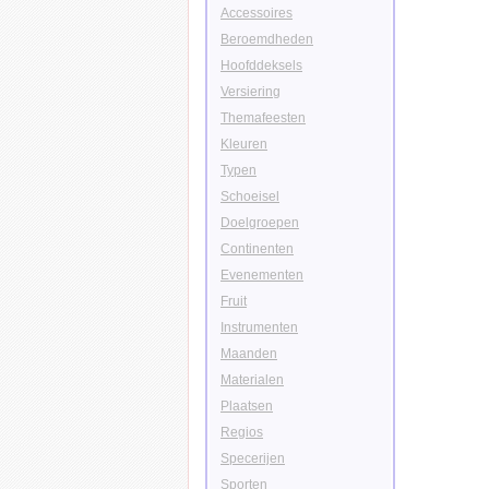
Accessoires
Beroemdheden
Hoofddeksels
Versiering
Themafeesten
Kleuren
Typen
Schoeisel
Doelgroepen
Continenten
Evenementen
Fruit
Instrumenten
Maanden
Materialen
Plaatsen
Regios
Specerijen
Sporten