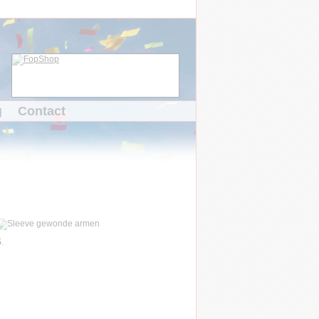
g
Contact
5
.