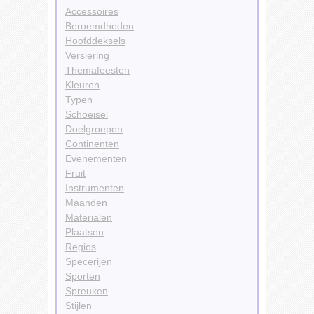
Accessoires
Beroemdheden
Hoofddeksels
Versiering
Themafeesten
Kleuren
Typen
Schoeisel
Doelgroepen
Continenten
Evenementen
Fruit
Instrumenten
Maanden
Materialen
Plaatsen
Regios
Specerijen
Sporten
Spreuken
Stijlen