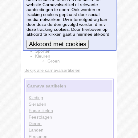
website Carnavalsartikel.nl relevante
groen - 42 x 24 x 20 cm - 2 vakken -
aanbiedingen te doen. Ook worden er
draagband
is te bestellen bij
tracking cookies geplaatst door social
Fopartikelenwinkel.nl
voor
€ 11,50
.
media-netwerken. Uw internetgedrag kan
door deze derden gevolgd worden d.m.v.
Bestellen
deze tracking cookies. Door hierboven op
akkoord te klikken gaat u hiermee akkoord.
Accessoires
Tassen
Sporten
Meer informatie
Kleuren
Groen
Bekijk alle carnavalsartikelen
Carnavalsartikelen
Kleding
Sieraden
Fopartikelen
Feestdagen
Dieren
Landen
Personen