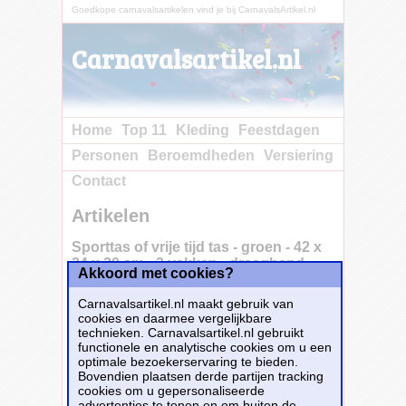
Goedkope carnavalsartikelen vind je bij CarnavalsArtikel.nl
Carnavalsartikel.nl
Home
Top 11
Kleding
Feestdagen
Personen
Beroemdheden
Versiering
Contact
Artikelen
Sporttas of vrije tijd tas - groen - 42 x
24 x 20 cm - 2 vakken - draagband
Akkoord met cookies?
Carnavalsartikel.nl maakt gebruik van
cookies en daarmee vergelijkbare
Medium size sporttas of vrije tijd tas.
technieken. Carnavalsartikel.nl gebruikt
Praktische sporttas in de kleur groen voorzien
functionele en analytische cookies om u een
van 1 groot ritsvak, 1 voor vak en een
optimale bezoekerservaring te bieden.
verstelbare draagband. Formaat: ongeveer 42
Bovendien plaatsen derde partijen tracking
x 24 x 20 cm.
cookies om u gepersonaliseerde
advertenties te tonen en om buiten de
Dit carnavalsartikel
Sporttas of vrije tijd tas -