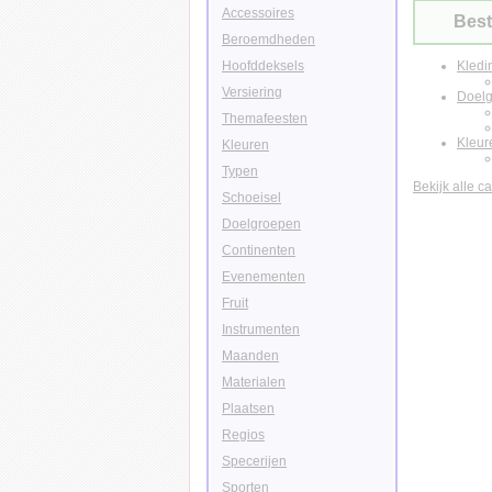
Accessoires
Best
Beroemdheden
Hoofddeksels
Kledi
Versiering
Doel
Themafeesten
Kleur
Kleuren
Typen
Bekijk alle c
Schoeisel
Doelgroepen
Continenten
Evenementen
Fruit
Instrumenten
Maanden
Materialen
Plaatsen
Regios
Specerijen
Sporten