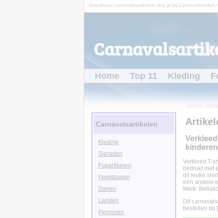
Goedkope carnavalsartikelen vind je bij CarnavalsArtikel.n
Carnavalsartike
Home
Top 11
Kleding
F
Home
-
Arti
Artikel
Carnavalsartikelen
Verkleed 
Kleding
kinderen
Sieraden
Verkleed T-shi
Fopartikelen
bedrukt met e
dit leuke shi
Feestdagen
een andere ee
Dieren
Merk: Bellati
Landen
Dit carnavals
bestellen bij
Personen