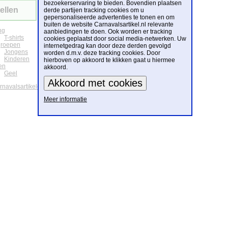
bezoekerservaring te bieden. Bovendien plaatsen
ellen
derde partijen tracking cookies om u
gepersonaliseerde advertenties te tonen en om
buiten de website Carnavalsartikel.nl relevante
ng
aanbiedingen te doen. Ook worden er tracking
T-shirts
cookies geplaatst door social media-netwerken. Uw
groepen
internetgedrag kan door deze derden gevolgd
Jongens
worden d.m.v. deze tracking cookies. Door
Kinderen
hierboven op akkoord te klikken gaat u hiermee
en
akkoord.
Geel
arnavalsartikelen
Meer informatie