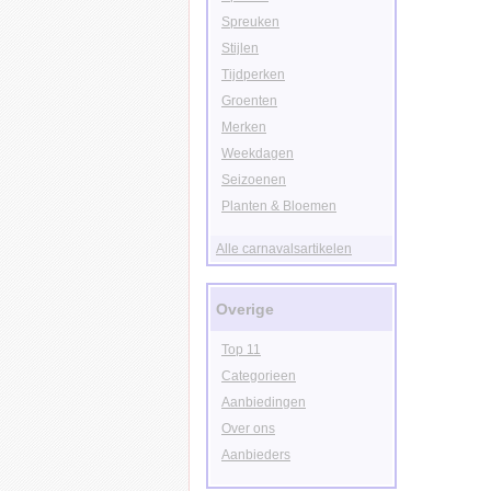
Spreuken
Stijlen
Tijdperken
Groenten
Merken
Weekdagen
Seizoenen
Planten & Bloemen
Alle carnavalsartikelen
Overige
Top 11
Categorieen
Aanbiedingen
Over ons
Aanbieders