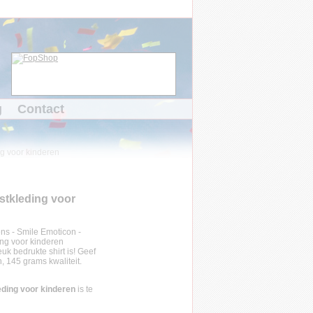
g
Contact
ng voor kinderen
estkleding voor
uk bedrukte shirt is! Geef
, 145 grams kwaliteit.
leding voor kinderen
is te