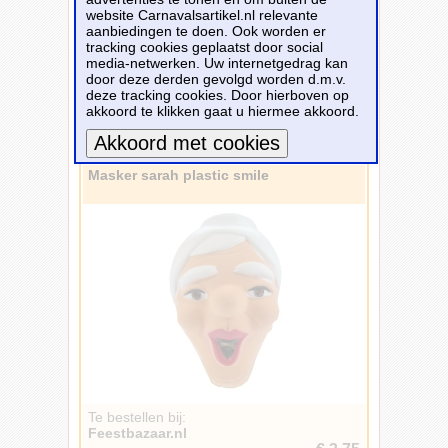
Maskers
1.260
website Carnavalsartikel.nl relevante
Brillen
539
aanbiedingen te doen. Ook worden er
Handschoenen
510
tracking cookies geplaatst door social
media-netwerken. Uw internetgedrag kan
Borden
494
door deze derden gevolgd worden d.m.v.
Schmink
347
deze tracking cookies. Door hierboven op
Snorren
311
akkoord te klikken gaat u hiermee akkoord.
1.260 carnavalsartikelen - Pagina: 1
Veren
302
Vorige -
1
-
2
-
3
-
4
-
5
...
105
-
Volgende
Oogmaskers
244
Baarden
243
Masker sarah plastic smile
Meer informatie
Boeken
195
Rugzakken
184
Kaarsen
176
Glazen
160
Make-up
159
Buttons
133
Gadgets
127
Lampionnen
124
Waaiers
116
Oren
114
Vleugels
113
Te bestellen bij:
Sjaals
103
Feestbazaar.nl
Wenskaarten
98