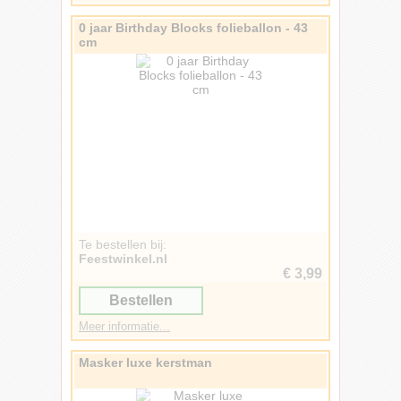
Messen
1
Oogpotloden
1
0 jaar Birthday Blocks folieballon - 43
Opblaasletters
1
cm
Slabbertjes
1
Verf
1
Yoda
1
Te bestellen bij:
Feestwinkel.nl
€ 3,99
Bestellen
Meer informatie...
Masker luxe kerstman