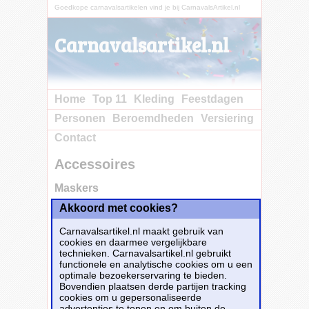
Goedkope carnavalsartikelen vind je bij CarnavalsArtikel.nl
Carnavalsartikel.nl
Home
Top 11
Kleding
Feestdagen
Personen
Beroemdheden
Versiering
Contact
Accessoires
Maskers
Akkoord met cookies?
Alle carnavalsartikelen van
maskers
staan
hieronder op een rij. Je hebt ze in allerlei
Carnavalsartikel.nl maakt gebruik van
verschillende soorten en maten. Goedkope
cookies en daarmee vergelijkbare
carnavalsartikelen vind je bij
technieken. Carnavalsartikel.nl gebruikt
CarnavalsArtikel.nl.
functionele en analytische cookies om u een
optimale bezoekerservaring te bieden.
Verschillende Accessoires
Bovendien plaatsen derde partijen tracking
Tassen
1.696
cookies om u gepersonaliseerde
advertenties te tonen en om buiten de