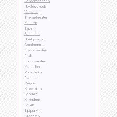
Beroemdheden
Hoofddeksels
Versiering
Themafeesten
Kleuren
Typen
Schoeisel
Doelgroepen
Continenten
Evenementen
Fruit
Instrumenten
Maanden
Materialen
Plaatsen
Regios
Specerijen
Sporten
Spreuken
Stijlen
Tijdperken
Groenten