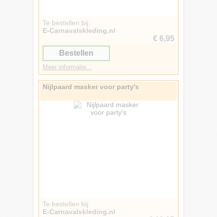
Collectebussen
8
Klokken
8
Spellen
Te bestellen bij:
8
E-Carnavalskleding.nl
Haarbloemen
7
€ 6,95
Speren
7
Bestellen
Strandballen
7
Deurmatten
6
Meer informatie...
Magneten
6
Stoelen
6
Nijlpaard masker voor party's
Verrekijkers
6
Dolken
5
Holsters
5
Muismatten
5
Shampoos
5
Toiletrollen
5
Wimpels
5
Haarklemmen
4
Haarspeldjes
4
Kleurplaten
4
Lijmen
4
Te bestellen bij:
Onderscheidingen
4
E-Carnavalskleding.nl