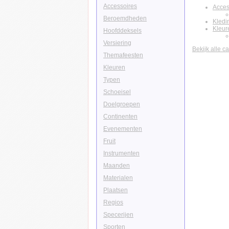
Accessoires
Acces
Beroemdheden
Kledi
Kleur
Hoofddeksels
Versiering
Bekijk alle c
Themafeesten
Kleuren
Typen
Schoeisel
Doelgroepen
Continenten
Evenementen
Fruit
Instrumenten
Maanden
Materialen
Plaatsen
Regios
Specerijen
Sporten