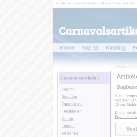
Goedkope carnavalsartikelen vind je bij CarnavalsArtikel.n
Carnavalsartike
Home
Top 11
Kleding
F
Home
-
Arti
Artikel
Carnavalsartikelen
Bagbase s
Kleding
Schoenentas v
Sieraden
Voorzien van g
Fopartikelen
12 cm. Mater
Feestdagen
Dit carnavals
Fopartikelenw
Dieren
Landen
Best
Personen