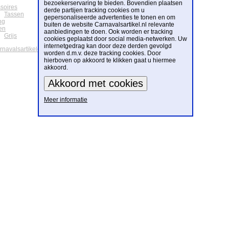
bezoekerservaring te bieden. Bovendien plaatsen
soires
derde partijen tracking cookies om u
Tassen
gepersonaliseerde advertenties te tonen en om
ng
buiten de website Carnavalsartikel.nl relevante
en
aanbiedingen te doen. Ook worden er tracking
Grijs
cookies geplaatst door social media-netwerken. Uw
internetgedrag kan door deze derden gevolgd
arnavalsartikelen
worden d.m.v. deze tracking cookies. Door
hierboven op akkoord te klikken gaat u hiermee
akkoord.
Meer informatie