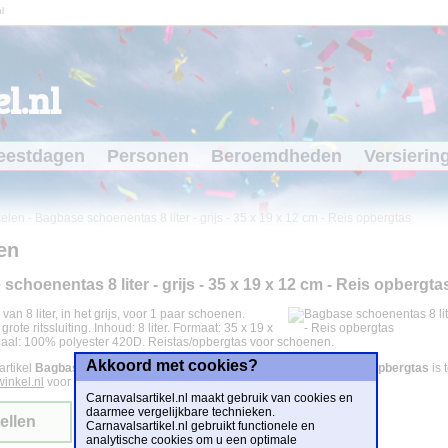
l
l.nl
eestdagen
Personen
Beroemdheden
Versierin
kelen
-
Bagbase schoenentas 8 liter - grijs - 35 x 19 x 12 cm - Reis opbergtas
en
choenentas 8 liter - grijs - 35 x 19 x 12 cm - Reis opbergta
an 8 liter, in het grijs, voor 1 paar schoenen.
rote ritssluiting. Inhoud: 8 liter. Formaat: 35 x 19 x
iaal: 100% polyester 420D. Reistas/opbergtas voor schoenen.
Akkoord met cookies?
artikel
Bagbase schoenentas 8 liter - grijs - 35 x 19 x 12 cm - Reis opbergtas
is 
inkel.nl
voor
€ 6,99
.
Carnavalsartikel.nl maakt gebruik van cookies en
daarmee vergelijkbare technieken.
ellen
Carnavalsartikel.nl gebruikt functionele en
analytische cookies om u een optimale