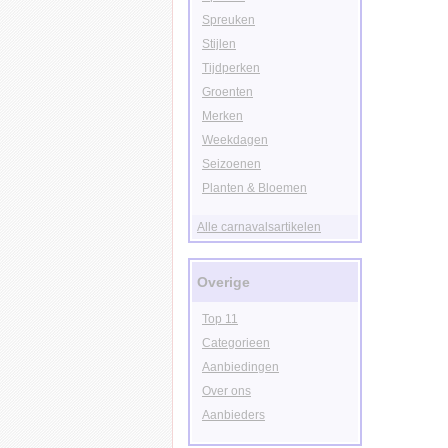
Spreuken
Stijlen
Tijdperken
Groenten
Merken
Weekdagen
Seizoenen
Planten & Bloemen
Alle carnavalsartikelen
Overige
Top 11
Categorieen
Aanbiedingen
Over ons
Aanbieders