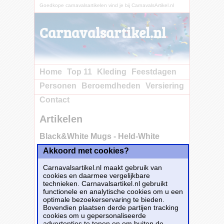
Goedkope carnavalsartikelen vind je bij CarnavalsArtikel.nl
Carnavalsartikel.nl
Home
Top 11
Kleding
Feestdagen
Personen
Beroemdheden
Versiering
Contact
Artikelen
Black&White Mugs - Held-White
Akkoord met cookies?
Carnavalsartikel.nl maakt gebruik van
cookies en daarmee vergelijkbare
technieken. Carnavalsartikel.nl gebruikt
functionele en analytische cookies om u een
optimale bezoekerservaring te bieden.
Bovendien plaatsen derde partijen tracking
cookies om u gepersonaliseerde
advertenties te tonen en om buiten de