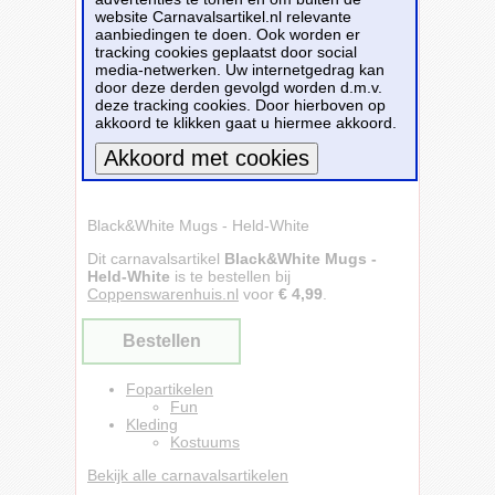
website Carnavalsartikel.nl relevante
aanbiedingen te doen. Ook worden er
tracking cookies geplaatst door social
media-netwerken. Uw internetgedrag kan
door deze derden gevolgd worden d.m.v.
deze tracking cookies. Door hierboven op
akkoord te klikken gaat u hiermee akkoord.
Meer informatie
Black&White Mugs - Held-White
Dit carnavalsartikel
Black&White Mugs -
Held-White
is te bestellen bij
Coppenswarenhuis.nl
voor
€ 4,99
.
Bestellen
Fopartikelen
Fun
Kleding
Kostuums
Bekijk alle carnavalsartikelen