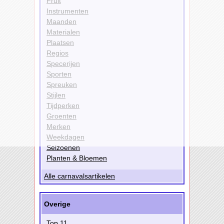
Fruit
Instrumenten
Maanden
Materialen
Plaatsen
Regios
Specerijen
Sporten
Spreuken
Stijlen
Tijdperken
Groenten
Merken
Weekdagen
Seizoenen
Planten & Bloemen
Alle carnavalsartikelen
Overige
Top 11