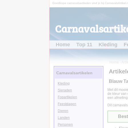
Goedkope carnavalsartikelen vind je bij CarnavalsArtikel.n
Carnavalsartike
Home
Top 11
Kleding
F
Home
-
Arti
Artikel
Carnavalsartikelen
Blauw Ta
Kleding
Met dit mooie
Sieraden
de kleur van 
Fopartikelen
een afmetin
Feestdagen
Dit carnavals
Dieren
Best
Landen
Personen