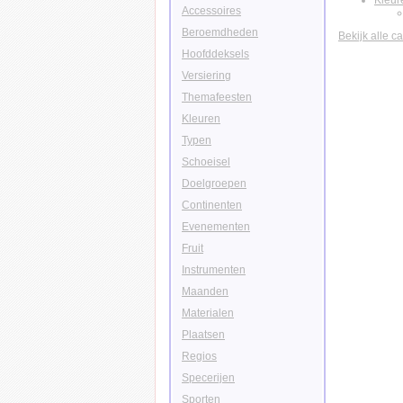
Kleur
Accessoires
Beroemdheden
Bekijk alle c
Hoofddeksels
Versiering
Themafeesten
Kleuren
Typen
Schoeisel
Doelgroepen
Continenten
Evenementen
Fruit
Instrumenten
Maanden
Materialen
Plaatsen
Regios
Specerijen
Sporten