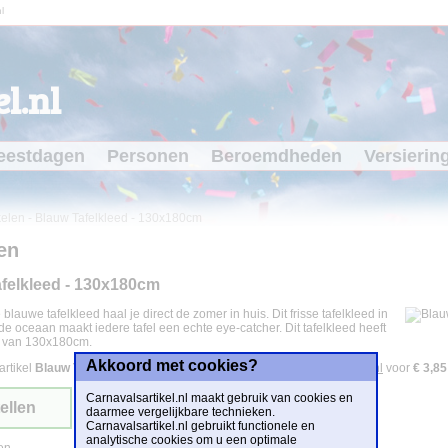
l
l.nl
eestdagen
Personen
Beroemdheden
Versierin
kelen
-
Blauw Tafelkleed - 130x180cm
en
felkleed - 130x180cm
 blauwe tafelkleed haal je direct de zomer in huis. Dit frisse tafelkleed in
de oceaan maakt iedere tafel een echte eye-catcher. Dit tafelkleed heeft
g van 130x180cm.
Akkoord met cookies?
artikel
Blauw Tafelkleed - 130x180cm
is te bestellen bij
Feestwinkel.nl
voor
€ 3,85
Carnavalsartikel.nl maakt gebruik van cookies en
ellen
daarmee vergelijkbare technieken.
Carnavalsartikel.nl gebruikt functionele en
analytische cookies om u een optimale