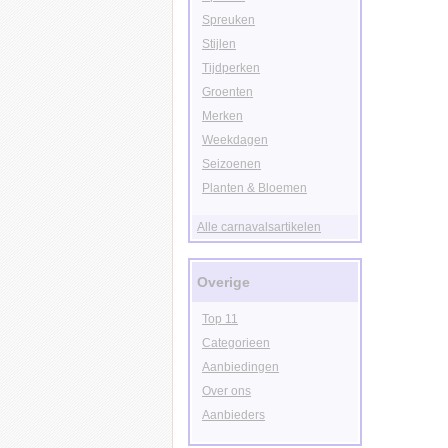
Spreuken
Stijlen
Tijdperken
Groenten
Merken
Weekdagen
Seizoenen
Planten & Bloemen
Alle carnavalsartikelen
Overige
Top 11
Categorieen
Aanbiedingen
Over ons
Aanbieders