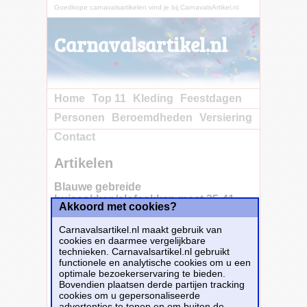
Goedkope carnavalsartikelen vind je bij CarnavalsArtikel.nl
Carnavalsartikel.nl
Home
Top 11
Kleding
Feestdagen
Personen
Beroemdheden
Versiering
Contact
Artikelen
Blauwe gebreide
huissokken/slofsokken maat 35-41
Akkoord met cookies?
voor dames
Carnavalsartikel.nl maakt gebruik van
cookies en daarmee vergelijkbare
technieken. Carnavalsartikel.nl gebruikt
Dames anti-slip huissokken/slofsokken licht
functionele en analytische cookies om u een
blauw maat 35-41. Dames gebreide
optimale bezoekerservaring te bieden.
huissokken/slofsokken met kabelprint, een
Bovendien plaatsen derde partijen tracking
witte omslag en een bolletjes aan de enkel.
cookies om u gepersonaliseerde
Deze sokken hebben anti-slip nopjes aan de
advertenties te tonen en om buiten de