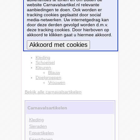
onderzijde en zijn chenille gevoerd. Maat: One
website Carnavalsartikel.nl relevante
size, ongeveer maat 35-41.
aanbiedingen te doen. Ook worden er
tracking cookies geplaatst door social
Dit carnavalsartikel
Blauwe gebreide
media-netwerken. Uw internetgedrag kan
huissokken/slofsokken maat 35-41 voor
door deze derden gevolgd worden d.m.v.
dames
is te bestellen bij
Partyshopper.nl
voor
deze tracking cookies. Door hierboven op
€ 11,99
.
akkoord te klikken gaat u hiermee akkoord.
Bestellen
Meer informatie
Kleding
Schoeisel
Kleuren
Blauw
Doelgroepen
Vrouwen
Bekijk alle carnavalsartikelen
Carnavalsartikelen
Kleding
Sieraden
Fopartikelen
Feestdagen