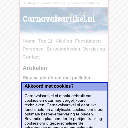
Goedkope carnavalsartikelen vind je bij CarnavalsArtikel.nl
Carnavalsartikel.nl
Home
Top 11
Kleding
Feestdagen
Personen
Beroemdheden
Versiering
Contact
Artikelen
Blauwe gleufhoed met pailletten
Akkoord met cookies?
Koop nu
bij e-Carnavalskleding.nl voor slechts€ 3.50!
Carnavalsartikel.nl maakt gebruik van
Dit carnavalsartikel
Blauwe gleufhoed met
cookies en daarmee vergelijkbare
pailletten
is te bestellen bij
E-
technieken. Carnavalsartikel.nl gebruikt
Carnavalskleding.nl
voor
€ 3,50
.
functionele en analytische cookies om u een
optimale bezoekerservaring te bieden.
Bovendien plaatsen derde partijen tracking
Bestellen
cookies om u gepersonaliseerde
advertenties te tonen en om buiten de