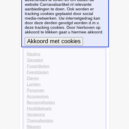
website Carnavalsartikel.nl relevante
Kleuren
aanbiedingen te doen. Ook worden er
Blauw
tracking cookies geplaatst door social
Sieraden
media-netwerken. Uw internetgedrag kan
Pailletten
door deze derden gevolgd worden d.m.v.
deze tracking cookies. Door hierboven op
Bekijk alle carnavalsartikelen
akkoord te klikken gaat u hiermee akkoord.
Carnavalsartikelen
Meer informatie
Kleding
Sieraden
Fopartikelen
Feestdagen
Dieren
Landen
Personen
Accessoires
Beroemdheden
Hoofddeksels
Versiering
Themafeesten
Kleuren