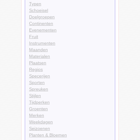
Typen
Schoeisel
Doelgroepen
Continenten
Evenementen
Fruit
Instrumenten
Maanden
Materialen
Plaatsen
Regios
Specerijen
Sporten
Spreuken
Stijlen
Tijdperken
Groenten
Merken
Weekdagen
Seizoenen
Planten & Bloemen