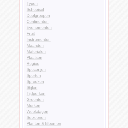
Typen
Schoeisel
Doelgroepen
Continenten
Evenementen
Fruit
Instrumenten
Maanden
Materialen
Plaatsen
Regios
Specerijen
Sporten
Spreuken
Stijlen
Tijdperken
Groenten
Merken
Weekdagen
Seizoenen
Planten & Bloemen