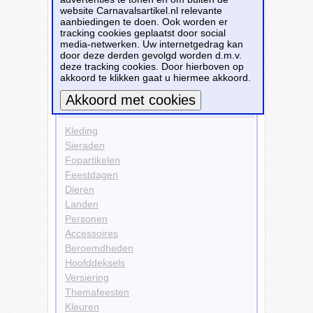
website Carnavalsartikel.nl relevante
Personen
aanbiedingen te doen. Ook worden er
Brandweer
tracking cookies geplaatst door social
Doelgroepen
media-netwerken. Uw internetgedrag kan
Kinderen
door deze derden gevolgd worden d.m.v.
deze tracking cookies. Door hierboven op
Bekijk alle carnavalsartikelen
akkoord te klikken gaat u hiermee akkoord.
Carnavalsartikelen
Meer informatie
Kleding
Sieraden
Fopartikelen
Feestdagen
Dieren
Landen
Personen
Accessoires
Beroemdheden
Hoofddeksels
Versiering
Themafeesten
Kleuren