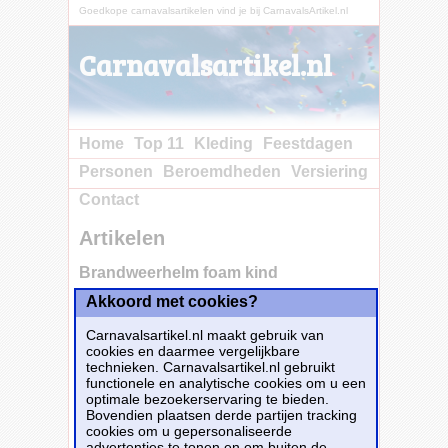
Goedkope carnavalsartikelen vind je bij CarnavalsArtikel.nl
Carnavalsartikel.nl
Home
Top 11
Kleding
Feestdagen
Personen
Beroemdheden
Versiering
Contact
Artikelen
Brandweerhelm foam kind
Akkoord met cookies?
Koop nu bij e-
Carnavalskleding.nl voor slechts€ 2.20!
Carnavalsartikel.nl maakt gebruik van
Dit carnavalsartikel
Brandweerhelm foam
cookies en daarmee vergelijkbare
kind
is te bestellen bij
E-Carnavalskleding.nl
technieken. Carnavalsartikel.nl gebruikt
voor
€ 2,20
.
functionele en analytische cookies om u een
optimale bezoekerservaring te bieden.
Bovendien plaatsen derde partijen tracking
Bestellen
cookies om u gepersonaliseerde
advertenties te tonen en om buiten de