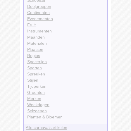
Schoeisel
Doelgroepen
Continenten
Evenementen
Fruit
Instrumenten
Maanden
Materialen
Plaatsen
Regios
Specerijen
Sporten
Spreuken
Stijlen
Tijdperken
Groenten
Merken
Weekdagen
Seizoenen
Planten & Bloemen
Alle carnavalsartikelen