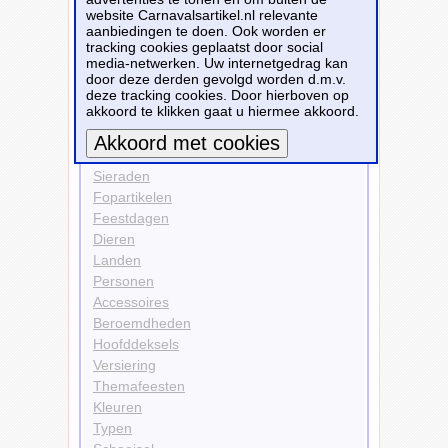
website Carnavalsartikel.nl relevante
Kleuren
aanbiedingen te doen. Ook worden er
Zwart
tracking cookies geplaatst door social
media-netwerken. Uw internetgedrag kan
Bekijk alle carnavalsartikelen
door deze derden gevolgd worden d.m.v.
deze tracking cookies. Door hierboven op
akkoord te klikken gaat u hiermee akkoord.
Carnavalsartikelen
Kleding
Sieraden
Meer informatie
Fopartikelen
Feestdagen
Dieren
Landen
Personen
Accessoires
Beroemdheden
Hoofddeksels
Versiering
Themafeesten
Kleuren
Typen