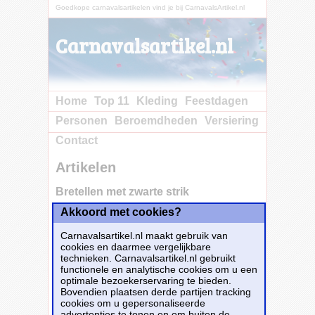
Goedkope carnavalsartikelen vind je bij CarnavalsArtikel.nl
Carnavalsartikel.nl
Home
Top 11
Kleding
Feestdagen
Personen
Beroemdheden
Versiering
Contact
Artikelen
Bretellen met zwarte strik
Akkoord met cookies?
Koop nu bij e-
Carnavalskleding.nl voor slechts€ 3.95!
Carnavalsartikel.nl maakt gebruik van
Dit carnavalsartikel
Bretellen met zwarte
cookies en daarmee vergelijkbare
strik
is te bestellen bij
E-Carnavalskleding.nl
technieken. Carnavalsartikel.nl gebruikt
voor
€ 3,95
.
functionele en analytische cookies om u een
optimale bezoekerservaring te bieden.
Bovendien plaatsen derde partijen tracking
Bestellen
cookies om u gepersonaliseerde
advertenties te tonen en om buiten de