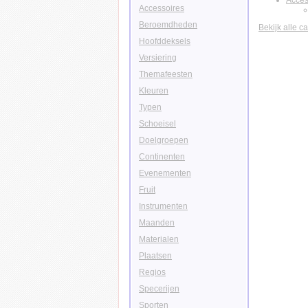
Acces
Accessoires
Beroemdheden
Bekijk alle c
Hoofddeksels
Versiering
Themafeesten
Kleuren
Typen
Schoeisel
Doelgroepen
Continenten
Evenementen
Fruit
Instrumenten
Maanden
Materialen
Plaatsen
Regios
Specerijen
Sporten