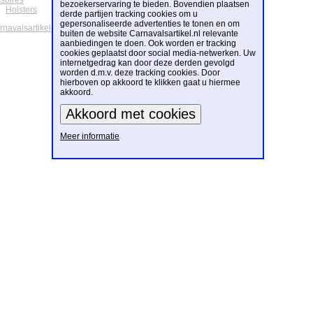
soires
bezoekerservaring te bieden. Bovendien plaatsen
Holsters
derde partijen tracking cookies om u
gepersonaliseerde advertenties te tonen en om
arnavalsartikelen
buiten de website Carnavalsartikel.nl relevante
aanbiedingen te doen. Ook worden er tracking
cookies geplaatst door social media-netwerken. Uw
internetgedrag kan door deze derden gevolgd
worden d.m.v. deze tracking cookies. Door
hierboven op akkoord te klikken gaat u hiermee
akkoord.
Meer informatie