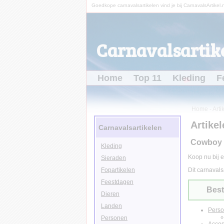
Goedkope carnavalsartikelen vind je bij CarnavalsArtikel.n
Carnavalsartike
Home
Top 11
Kleding
F
Home
-
Arti
Artikel
Carnavalsartikelen
Cowboy r
Kleding
Koop nu bij e
Sieraden
Fopartikelen
Dit carnavals
Feestdagen
Best
Dieren
Landen
Pers
Personen