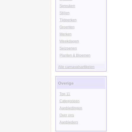
Spreuken
Stijlen
Tijdperken
Groenten
Merken
Weekdagen
Seizoenen
Planten & Bloemen
Alle carnavalsartikelen
Overige
Top 11
Categorieen
Aanbiedingen
Over ons
Aanbieders