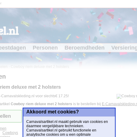
l
l.nl
eestdagen
Personen
Beroemdheden
Versierin
kelen
-
Cowboy riem deluxe met 2 holsters
en
iem deluxe met 2 holsters
-Carnavalskleding.nl voor slechts€ 17.25!
artikel
Cowboy riem deluxe met 2 holsters
is te bestellen bij
E-Carnavalskleding.
Akkoord met cookies?
ellen
Carnavalsartikel.nl maakt gebruik van cookies en
daarmee vergelijkbare technieken.
onen
Carnavalsartikel.nl gebruikt functionele en
Cowboys
analytische cookies om u een optimale