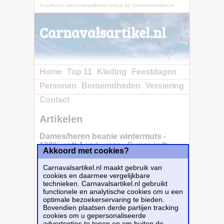
Goedkope carnavalsartikelen vind je bij CarnavalsArtikel.nl
Carnavalsartikel.nl
Home
Top 11
Kleding
Feestdagen
Personen
Beroemdheden
Versiering
Contact
Artikelen
Dames/heren beanie wintermuts -
100% soft Acryl - roze - Super soft -
Akkoord met cookies?
Bpinke omslag band
Carnavalsartikel.nl maakt gebruik van
cookies en daarmee vergelijkbare
technieken. Carnavalsartikel.nl gebruikt
functionele en analytische cookies om u een
Dames/heren beanie wintermuts, gemaakt
optimale bezoekerservaring te bieden.
van 100% soft Acryl in kleur roze. Heerlijk
Bovendien plaatsen derde partijen tracking
zacht aanvoelende Beanie muts met bpinke
cookies om u gepersonaliseerde
band. Hoofdmaat: one size. Kleur die na een
advertenties te tonen en om buiten de