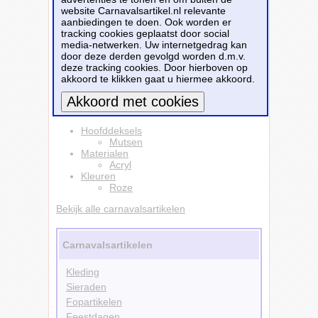
wasbeurt nog mooi blijft. Voelt zeer zacht aan.
website Carnavalsartikel.nl relevante
Dit is een echte aanrader.
aanbiedingen te doen. Ook worden er
tracking cookies geplaatst door social
Dit carnavalsartikel
Dames/heren beanie
media-netwerken. Uw internetgedrag kan
wintermuts - 100% soft Acryl - roze - Super
door deze derden gevolgd worden d.m.v.
soft - Bpinke omslag band
is te bestellen bij
deze tracking cookies. Door hierboven op
Partyshopper.nl
voor
€ 5,29
.
akkoord te klikken gaat u hiermee akkoord.
Bestellen
Meer informatie
Hoofddeksels
Mutsen
Materialen
Acryl
Kleuren
Roze
Bekijk alle carnavalsartikelen
Carnavalsartikelen
Kleding
Sieraden
Fopartikelen
Feestdagen