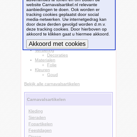
website Carnavalsartikel.nl relevante
horeca!
aanbiedingen te doen. Ook worden er
Dit carnavalsartikel
Deurgordijn folie goud
tracking cookies geplaatst door social
2x1m
is te bestellen bij
Feestwinkel.nl
voor
€
media-netwerken. Uw internetgedrag kan
4,45
.
door deze derden gevolgd worden d.m.v.
deze tracking cookies. Door hierboven op
akkoord te klikken gaat u hiermee akkoord.
Bestellen
Versiering
Meer informatie
Decoraties
Materialen
Folie
Kleuren
Goud
Bekijk alle carnavalsartikelen
Carnavalsartikelen
Kleding
Sieraden
Fopartikelen
Feestdagen
Dieren