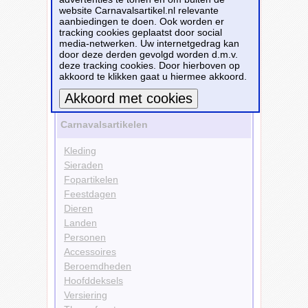
website Carnavalsartikel.nl relevante
aanbiedingen te doen. Ook worden er
Hoofddeksels
tracking cookies geplaatst door social
Diademen
media-netwerken. Uw internetgedrag kan
Haarbanden
door deze derden gevolgd worden d.m.v.
Planten & Bloemen
deze tracking cookies. Door hierboven op
Bloemen
akkoord te klikken gaat u hiermee akkoord.
Bekijk alle carnavalsartikelen
Meer informatie
Carnavalsartikelen
Kleding
Sieraden
Fopartikelen
Feestdagen
Dieren
Landen
Personen
Accessoires
Beroemdheden
Hoofddeksels
Versiering