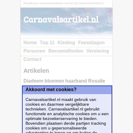
Goedkope carnavalsartikelen vind je bij CarnavalsArtikel.nl
Carnavalsartikel.nl
Home
Top 11
Kleding
Feestdagen
Personen
Beroemdheden
Versiering
Contact
Artikelen
Diadeem bloemen haarband Rosalie
Akkoord met cookies?
Koop
nu bij e-Carnavalskleding.nl voor slechts€
Carnavalsartikel.nl maakt gebruik van
3.15!
cookies en daarmee vergelijkbare
Dit carnavalsartikel
Diadeem bloemen
technieken. Carnavalsartikel.nl gebruikt
haarband Rosalie
is te bestellen bij
E-
functionele en analytische cookies om u een
Carnavalskleding.nl
voor
€ 3,15
.
optimale bezoekerservaring te bieden.
Bovendien plaatsen derde partijen tracking
cookies om u gepersonaliseerde
Bestellen
advertenties te tonen en om buiten de