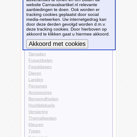
website Carnavalsartikel.nl relevante
Hoofddeksels
aanbiedingen te doen. Ook worden er
Diademen
tracking cookies geplaatst door social
media-netwerken. Uw internetgedrag kan
Bekijk alle carnavalsartikelen
door deze derden gevolgd worden d.m.v.
deze tracking cookies. Door hierboven op
akkoord te klikken gaat u hiermee akkoord.
Carnavalsartikelen
Kleding
Sieraden
Meer informatie
Fopartikelen
Feestdagen
Dieren
Landen
Personen
Accessoires
Beroemdheden
Hoofddeksels
Versiering
Themafeesten
Kleuren
Typen