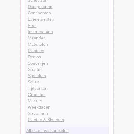
Schoeisel
Doelgroepen
Continenten
Evenementen
Fruit
Instrumenten
Maanden
Materialen
Plaatsen
Regios
Specerijen
Sporten
Spreuken
Stijlen
Tijdperken
Groenten
Merken
Weekdagen
Seizoenen
Planten & Bloemen
Alle carnavalsartikelen