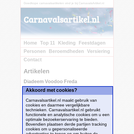
Goedkope carnavalsartikelen vind je bij CarnavalsArtikel.nl
Carnavalsartikel.nl
Home
Top 11
Kleding
Feestdagen
Personen
Beroemdheden
Versiering
Contact
Artikelen
Diadeem Voodoo Freda
Akkoord met cookies?
Koop nu bij e-
Carnavalskleding.nl voor slechts€ 7.10!
Carnavalsartikel.nl maakt gebruik van
Dit carnavalsartikel
Diadeem Voodoo Freda
cookies en daarmee vergelijkbare
is te bestellen bij
E-Carnavalskleding.nl
voor
€
technieken. Carnavalsartikel.nl gebruikt
7,10
.
functionele en analytische cookies om u een
optimale bezoekerservaring te bieden.
Bovendien plaatsen derde partijen tracking
Bestellen
cookies om u gepersonaliseerde
advertenties te tonen en om buiten de