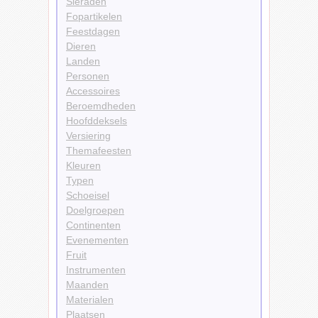
Sieraden
Fopartikelen
Feestdagen
Dieren
Landen
Personen
Accessoires
Beroemdheden
Hoofddeksels
Versiering
Themafeesten
Kleuren
Typen
Schoeisel
Doelgroepen
Continenten
Evenementen
Fruit
Instrumenten
Maanden
Materialen
Plaatsen