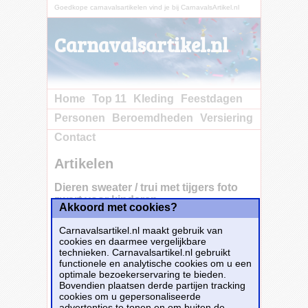
Goedkope carnavalsartikelen vind je bij CarnavalsArtikel.nl
Carnavalsartikel.nl
Home
Top 11
Kleding
Feestdagen
Personen
Beroemdheden
Versiering
Contact
Artikelen
Dieren sweater / trui met tijgers foto
zwart voor kinderen
Akkoord met cookies?
Carnavalsartikel.nl maakt gebruik van
cookies en daarmee vergelijkbare
Dieren sweater met tijgers foto zwart voor
technieken. Carnavalsartikel.nl gebruikt
kinderen. Deze trui is bedrukt met een
functionele en analytische cookies om u een
prachtige foto van een tijger. Een toffe sweater
optimale bezoekerservaring te bieden.
om cadeau te geven aan een dieren
Bovendien plaatsen derde partijen tracking
liefhebber of iemand die fan is van Siberische
cookies om u gepersonaliseerde
tijgers en de natuur. De licht gewicht sweater
advertenties te tonen en om buiten de