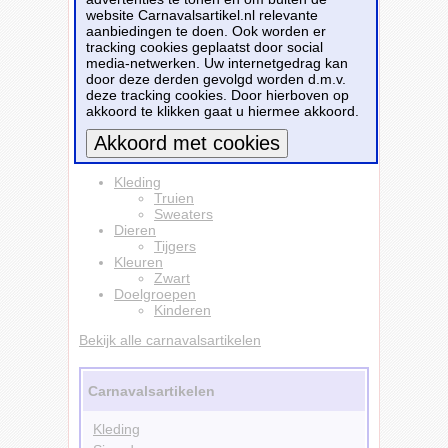
heeft raglan mouwen en is van ongeborsteld
website Carnavalsartikel.nl relevante
katoen. Materiaal: 80% katoen/20% polyester,
aanbiedingen te doen. Ook worden er
240 grams kwaliteit.
tracking cookies geplaatst door social
media-netwerken. Uw internetgedrag kan
Dit carnavalsartikel
Dieren sweater / trui met
door deze derden gevolgd worden d.m.v.
tijgers foto zwart voor kinderen
is te
deze tracking cookies. Door hierboven op
bestellen bij
Partyshopper.nl
voor
€ 19,49
.
akkoord te klikken gaat u hiermee akkoord.
Bestellen
Meer informatie
Kleding
Truien
Sweaters
Dieren
Tijgers
Kleuren
Zwart
Doelgroepen
Kinderen
Bekijk alle carnavalsartikelen
Carnavalsartikelen
Kleding