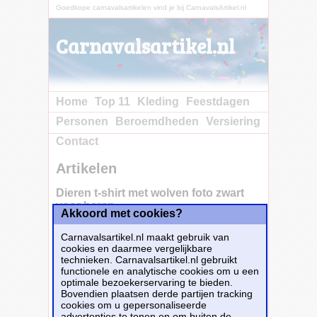
Goedkope carnavalsartikelen vind je bij CarnavalsArtikel.nl
Carnavalsartikel.nl
Home
Top 11
Kleding
Feestdagen
Personen
Beroemdheden
Versiering
Contact
Artikelen
Dieren t-shirt met wolven foto zwart
voor heren
Akkoord met cookies?
Carnavalsartikel.nl maakt gebruik van
cookies en daarmee vergelijkbare
Dieren t-shirt met wolven foto zwart voor
technieken. Carnavalsartikel.nl gebruikt
heren. Dit shirt is bedrukt met een prachtige
functionele en analytische cookies om u een
foto van een wolf. Een tof t-shirt om cadeau te
optimale bezoekerservaring te bieden.
geven aan een dieren liefhebber of iemand
Bovendien plaatsen derde partijen tracking
die fan is van de wolven en de natuur.
cookies om u gepersonaliseerde
Materiaal: 150 grams, 100% katoen.
advertenties te tonen en om buiten de