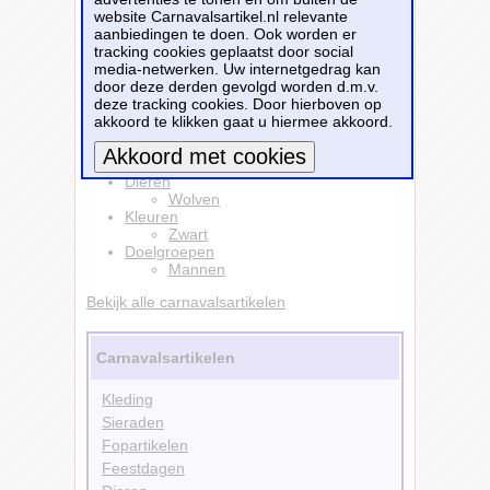
website Carnavalsartikel.nl relevante
Dit carnavalsartikel
Dieren t-shirt met wolven
aanbiedingen te doen. Ook worden er
foto zwart voor heren
is te bestellen bij
tracking cookies geplaatst door social
Partyshopper.nl
voor
€ 18,84
.
media-netwerken. Uw internetgedrag kan
door deze derden gevolgd worden d.m.v.
Bestellen
deze tracking cookies. Door hierboven op
akkoord te klikken gaat u hiermee akkoord.
Kleding
T-shirts
Dieren
Meer informatie
Wolven
Kleuren
Zwart
Doelgroepen
Mannen
Bekijk alle carnavalsartikelen
Carnavalsartikelen
Kleding
Sieraden
Fopartikelen
Feestdagen