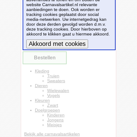
dieren/ vogels liefhebber of iemand die alles
website Carnavalsartikel.nl relevante
van vogels spaart. Erg leuk om cadeau te
aanbiedingen te doen. Ook worden er
doen aan een echte vogels fan of gewoon om
tracking cookies geplaatst door social
zelf te dragen! Deze zwarte trui is van 80%
media-netwerken. Uw internetgedrag kan
katoen en 20% polyester (260 grams).
door deze derden gevolgd worden d.m.v.
deze tracking cookies. Door hierboven op
Dit carnavalsartikel
Dieren wielewaal vogel
akkoord te klikken gaat u hiermee akkoord.
sweater zwart kinderen - birds are cool trui
jongens en meisjes
is te bestellen bij
Partyshopper.nl
voor
€ 19,49
.
Meer informatie
Bestellen
Kleding
Truien
Sweaters
Dieren
Wielewalen
Vogels
Kleuren
Zwart
Doelgroepen
Kinderen
Jongens
Meisjes
Bekijk alle carnavalsartikelen