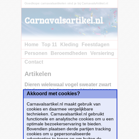
Goedkope carnavalsartikelen vind je bij CarnavalsArtikel.nl
Carnavalsartikel.nl
Home
Top 11
Kleding
Feestdagen
Personen
Beroemdheden
Versiering
Contact
Artikelen
Dieren wielewaal vogel sweater zwart
kinderen - birds are cool trui jongens
Akkoord met cookies?
en meisjes
Carnavalsartikel.nl maakt gebruik van
cookies en daarmee vergelijkbare
technieken. Carnavalsartikel.nl gebruikt
functionele en analytische cookies om u een
Dieren sweater wielewaal vogel zwart voor
optimale bezoekerservaring te bieden.
kinderen. Op deze jongens/ meisjes trui staat
Bovendien plaatsen derde partijen tracking
een vogels afbeelding en de tekst: birds are
cookies om u gepersonaliseerde
serious cool. Een musthave voor een echte
advertenties te tonen en om buiten de