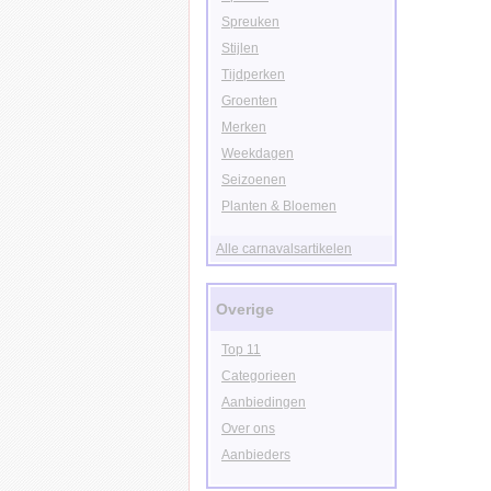
Spreuken
Stijlen
Tijdperken
Groenten
Merken
Weekdagen
Seizoenen
Planten & Bloemen
Alle carnavalsartikelen
Overige
Top 11
Categorieen
Aanbiedingen
Over ons
Aanbieders