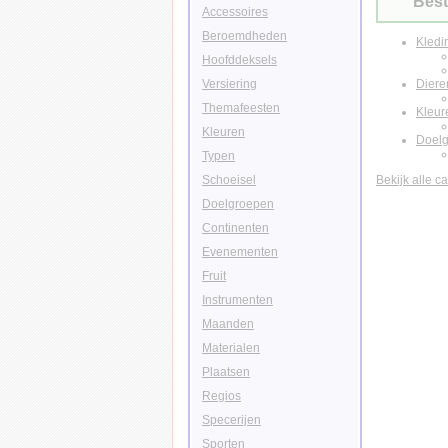
Best
Accessoires
Beroemdheden
Kledi
Hoofddeksels
Versiering
Diere
Themafeesten
Kleur
Kleuren
Doel
Typen
Schoeisel
Bekijk alle c
Doelgroepen
Continenten
Evenementen
Fruit
Instrumenten
Maanden
Materialen
Plaatsen
Regios
Specerijen
Sporten