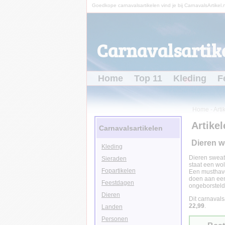
Goedkope carnavalsartikelen vind je bij CarnavalsArtikel.n
Carnavalsartike
Home
Top 11
Kleding
F
Home
-
Arti
Artikel
Carnavalsartikelen
Dieren wo
Kleding
Dieren sweat
Sieraden
staat een wol
Fopartikelen
Een musthave
doen aan een
Feestdagen
ongeborsteld
Dieren
Dit carnavals
22,99
.
Landen
Personen