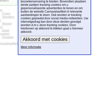
ellen
bezoekerservaring te bieden. Bovendien plaatsen
derde partijen tracking cookies om u
gepersonaliseerde advertenties te tonen en om
ng
buiten de website Carnavalsartikel.nl relevante
Truien
aanbiedingen te doen. Ook worden er tracking
Sweaters
cookies geplaatst door social media-netwerken. Uw
n
internetgedrag kan door deze derden gevolgd
Wolven
worden d.m.v. deze tracking cookies. Door
en
hierboven op akkoord te klikken gaat u hiermee
Zwart
akkoord.
groepen
Vrouwen
arnavalsartikelen
Meer informatie