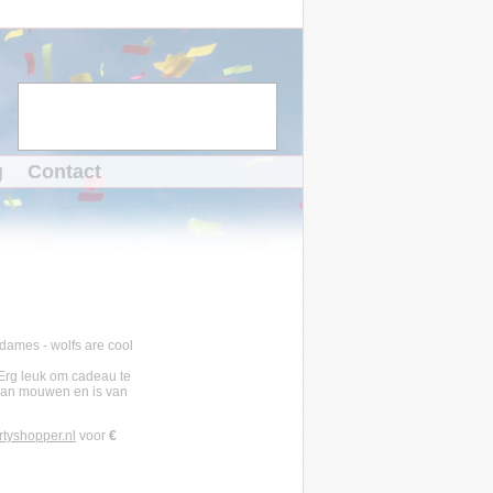
g
Contact
 Erg leuk om cadeau te
glan mouwen en is van
rtyshopper.nl
voor
€