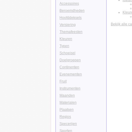
Kledi
Accessoires
Beroemdheden
Kleur
Hoofddeksels
Bekijk alle c
Versiering
Themafeesten
Kleuren
Typen
Schoeisel
Doelgroepen
Continenten
Evenementen
Fruit
Instrumenten
Maanden
Materialen
Plaatsen
Regios
Specerijen
Sporten