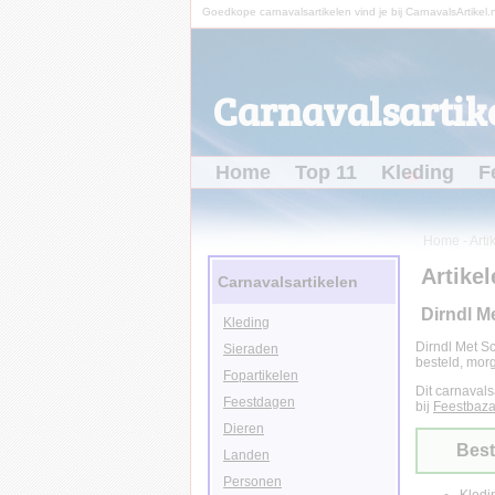
Goedkope carnavalsartikelen vind je bij CarnavalsArtikel.n
Carnavalsartike
Home
Top 11
Kleding
F
Home
-
Arti
Artikel
Carnavalsartikelen
Dirndl M
Kleding
Dirndl Met Sc
Sieraden
besteld, morg
Fopartikelen
Dit carnavals
Feestdagen
bij
Feestbaza
Dieren
Best
Landen
Personen