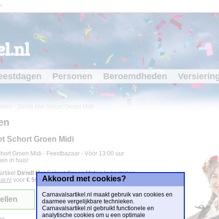
l
l.nl
eestdagen
Personen
Beroemdheden
Versierin
kelen
-
Dirndl Met Schort Groen Midi
en
et Schort Groen Midi
hort Groen Midi - Feestbazaar - Vóór 13:00 uur
en in huis!
artikel
Dirndl Met Schort Groen Midi
is te bestellen
Akkoord met cookies?
ar.nl
voor
€ 59,95
.
Carnavalsartikel.nl maakt gebruik van cookies en
ellen
daarmee vergelijkbare technieken.
Carnavalsartikel.nl gebruikt functionele en
analytische cookies om u een optimale