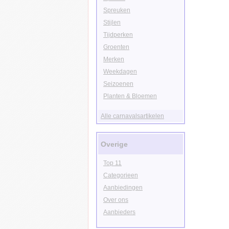
Spreuken
Stijlen
Tijdperken
Groenten
Merken
Weekdagen
Seizoenen
Planten & Bloemen
Alle carnavalsartikelen
Overige
Top 11
Categorieen
Aanbiedingen
Over ons
Aanbieders