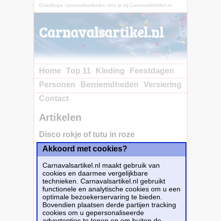
Goedkope carnavalsartikelen vind je bij CarnavalsArtikel.nl
Carnavalsartikel.nl
Home
Top 11
Kleding
Feestdagen
Personen
Beroemdheden
Versiering
Contact
Artikelen
Disco rokje of tutu in roze
Akkoord met cookies?
Koop nu bij e-
Carnavalskleding.nl voor slechts€ 8.85!
Carnavalsartikel.nl maakt gebruik van
Dit carnavalsartikel
Disco rokje of tutu in
cookies en daarmee vergelijkbare
roze
is te bestellen bij
E-Carnavalskleding.nl
technieken. Carnavalsartikel.nl gebruikt
voor
€ 8,85
.
functionele en analytische cookies om u een
optimale bezoekerservaring te bieden.
Bovendien plaatsen derde partijen tracking
Bestellen
cookies om u gepersonaliseerde
advertenties te tonen en om buiten de