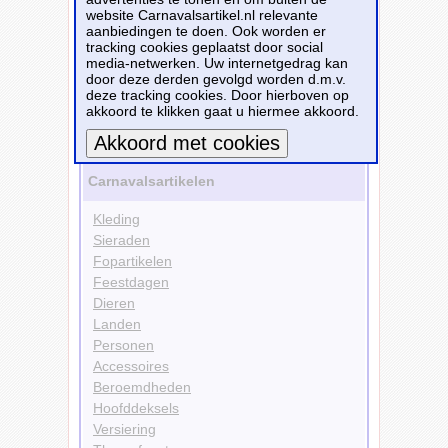
website Carnavalsartikel.nl relevante
Themafeesten
aanbiedingen te doen. Ook worden er
Disco
tracking cookies geplaatst door social
Kleding
media-netwerken. Uw internetgedrag kan
Rokjes
door deze derden gevolgd worden d.m.v.
Kleuren
deze tracking cookies. Door hierboven op
Roze
akkoord te klikken gaat u hiermee akkoord.
Bekijk alle carnavalsartikelen
Meer informatie
Carnavalsartikelen
Kleding
Sieraden
Fopartikelen
Feestdagen
Dieren
Landen
Personen
Accessoires
Beroemdheden
Hoofddeksels
Versiering