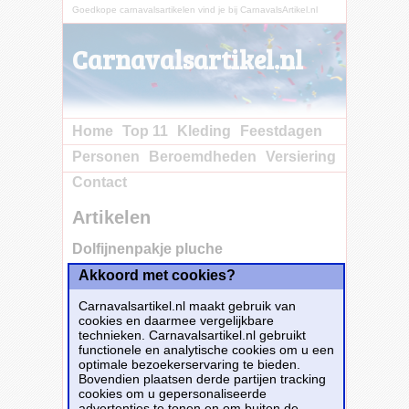
Goedkope carnavalsartikelen vind je bij CarnavalsArtikel.nl
Carnavalsartikel.nl
Home
Top 11
Kleding
Feestdagen
Personen
Beroemdheden
Versiering
Contact
Artikelen
Dolfijnenpakje pluche
Akkoord met cookies?
Carnavalsartikel.nl maakt gebruik van
cookies en daarmee vergelijkbare
technieken. Carnavalsartikel.nl gebruikt
functionele en analytische cookies om u een
optimale bezoekerservaring te bieden.
Bovendien plaatsen derde partijen tracking
cookies om u gepersonaliseerde
advertenties te tonen en om buiten de