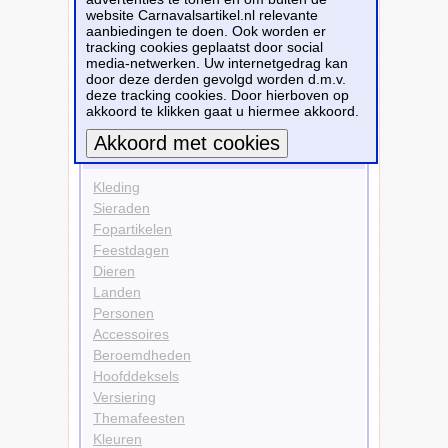
website Carnavalsartikel.nl relevante
Kleuren
aanbiedingen te doen. Ook worden er
Blauw
tracking cookies geplaatst door social
Accessoires
media-netwerken. Uw internetgedrag kan
Schmink
door deze derden gevolgd worden d.m.v.
deze tracking cookies. Door hierboven op
Bekijk alle carnavalsartikelen
akkoord te klikken gaat u hiermee akkoord.
Carnavalsartikelen
Meer informatie
Kleding
Sieraden
Fopartikelen
Feestdagen
Dieren
Landen
Personen
Accessoires
Beroemdheden
Hoofddeksels
Versiering
Themafeesten
Kleuren