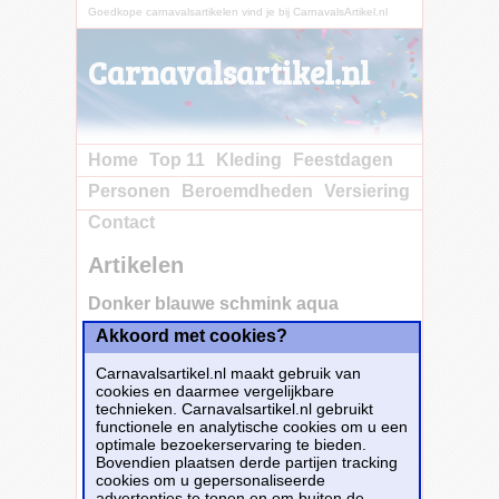
Goedkope carnavalsartikelen vind je bij CarnavalsArtikel.nl
Carnavalsartikel.nl
Home
Top 11
Kleding
Feestdagen
Personen
Beroemdheden
Versiering
Contact
Artikelen
Donker blauwe schmink aqua
Akkoord met cookies?
Koop nu bij
e-Carnavalskleding.nl voor slechts€ 4.95!
Carnavalsartikel.nl maakt gebruik van
Dit carnavalsartikel
Donker blauwe schmink
cookies en daarmee vergelijkbare
aqua
is te bestellen bij
E-Carnavalskleding.nl
technieken. Carnavalsartikel.nl gebruikt
voor
€ 4,95
.
functionele en analytische cookies om u een
optimale bezoekerservaring te bieden.
Bovendien plaatsen derde partijen tracking
Bestellen
cookies om u gepersonaliseerde
advertenties te tonen en om buiten de