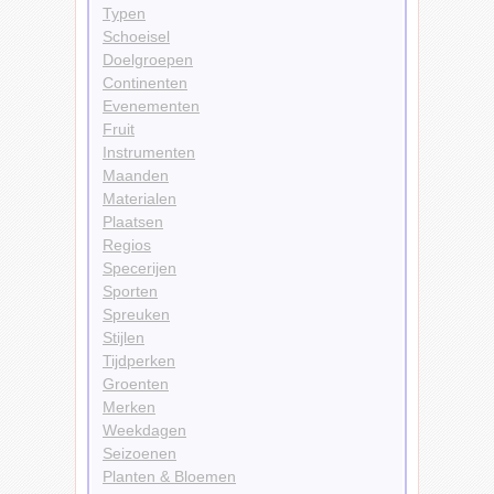
Typen
Schoeisel
Doelgroepen
Continenten
Evenementen
Fruit
Instrumenten
Maanden
Materialen
Plaatsen
Regios
Specerijen
Sporten
Spreuken
Stijlen
Tijdperken
Groenten
Merken
Weekdagen
Seizoenen
Planten & Bloemen