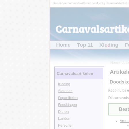
Goedkope carnavalsartikelen vind je bij CarnavalsArtikel.n
Carnavalsartike
Home
Top 11
Kleding
F
Home
-
Arti
Artikel
Carnavalsartikelen
Doodsko
Kleding
Koop nu bij e
Sieraden
Fopartikelen
Dit carnavals
Feestdagen
Best
Dieren
Landen
Acces
Personen