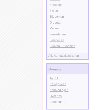
Spreuken
Stijlen
Tijdperken
Groenten
Merken
Weekdagen
Seizoenen
Planten & Bloemen
Alle carnavalsartikelen
Overige
Top 11
Categorieen
Aanbiedingen
Over ons
Aanbieders