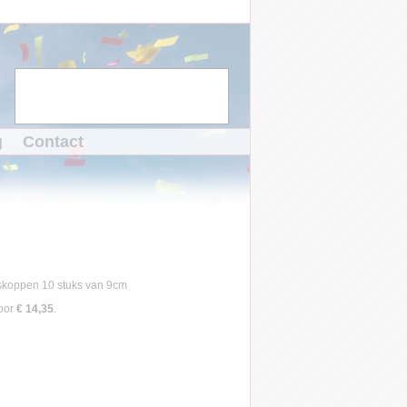
g
Contact
oor
€ 14,35
.