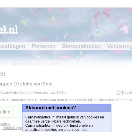
l
l.nl
eestdagen
Personen
Beroemdheden
Versierin
kelen
-
Doodskoppen 10 stuks van 9cm
en
ppen 10 stuks van 9cm
-Carnavalskleding.nl voor slechts€ 14.35!
artikel
Doodskoppen 10 stuks van 9cm
is te bestellen bij
E-Carnavalskleding.nl
v
Akkoord met cookies?
ellen
Carnavalsartikel.nl maakt gebruik van cookies en
daarmee vergelijkbare technieken.
soires
Carnavalsartikel.nl gebruikt functionele en
Doodskoppen
analytische cookies om u een optimale