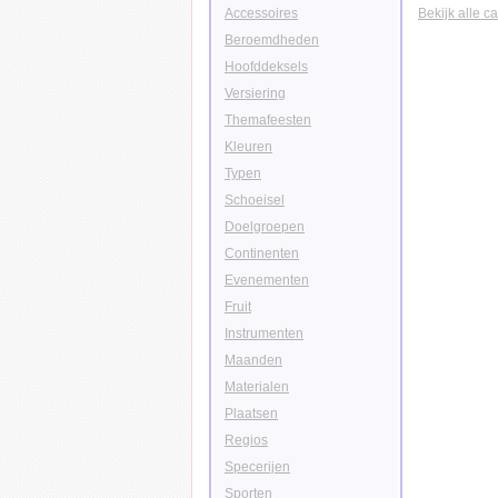
Accessoires
Bekijk alle c
Beroemdheden
Hoofddeksels
Versiering
Themafeesten
Kleuren
Typen
Schoeisel
Doelgroepen
Continenten
Evenementen
Fruit
Instrumenten
Maanden
Materialen
Plaatsen
Regios
Specerijen
Sporten