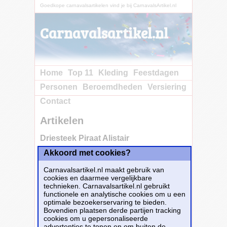
Goedkope carnavalsartikelen vind je bij CarnavalsArtikel.nl
Carnavalsartikel.nl
Home
Top 11
Kleding
Feestdagen
Personen
Beroemdheden
Versiering
Contact
Artikelen
Driesteek Piraat Alistair
Akkoord met cookies?
Koop nu bij e-
Carnavalskleding.nl voor slechts€ 15.75!
Carnavalsartikel.nl maakt gebruik van
Dit carnavalsartikel
Driesteek Piraat Alistair
cookies en daarmee vergelijkbare
is te bestellen bij
E-Carnavalskleding.nl
voor
€
technieken. Carnavalsartikel.nl gebruikt
15,75
.
functionele en analytische cookies om u een
optimale bezoekerservaring te bieden.
Bovendien plaatsen derde partijen tracking
Bestellen
cookies om u gepersonaliseerde
advertenties te tonen en om buiten de