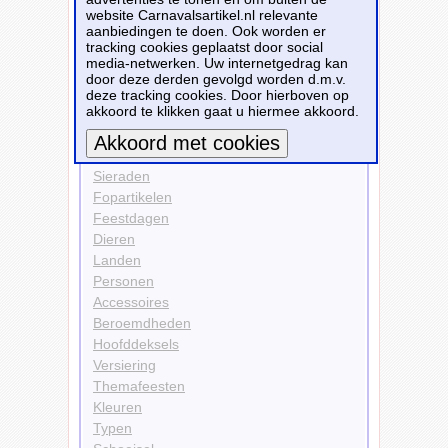
website Carnavalsartikel.nl relevante
Personen
aanbiedingen te doen. Ook worden er
Piraten
tracking cookies geplaatst door social
media-netwerken. Uw internetgedrag kan
Bekijk alle carnavalsartikelen
door deze derden gevolgd worden d.m.v.
deze tracking cookies. Door hierboven op
akkoord te klikken gaat u hiermee akkoord.
Carnavalsartikelen
Kleding
Sieraden
Meer informatie
Fopartikelen
Feestdagen
Dieren
Landen
Personen
Accessoires
Beroemdheden
Hoofddeksels
Versiering
Themafeesten
Kleuren
Typen