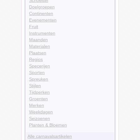
Schoeisel
Doelgroepen
Continenten
Evenementen
Fruit
Instrumenten
Maanden
Materialen
Plaatsen
Regios
Specerijen
Sporten
Spreuken
Stijlen
Tijdperken
Groenten
Merken
Weekdagen
Seizoenen
Planten & Bloemen
Alle carnavalsartikelen