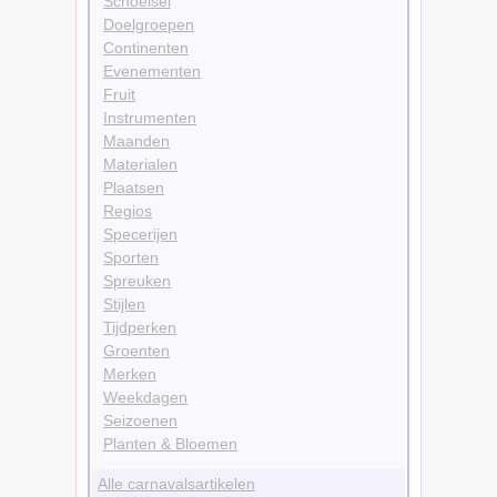
Schoeisel
Doelgroepen
Continenten
Evenementen
Fruit
Instrumenten
Maanden
Materialen
Plaatsen
Regios
Specerijen
Sporten
Spreuken
Stijlen
Tijdperken
Groenten
Merken
Weekdagen
Seizoenen
Planten & Bloemen
Alle carnavalsartikelen