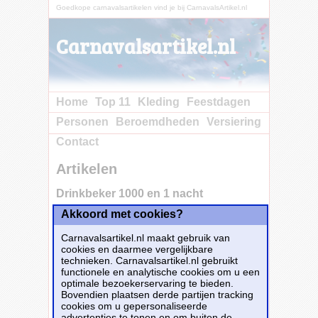
Goedkope carnavalsartikelen vind je bij CarnavalsArtikel.nl
Carnavalsartikel.nl
Home
Top 11
Kleding
Feestdagen
Personen
Beroemdheden
Versiering
Contact
Artikelen
Drinkbeker 1000 en 1 nacht
Akkoord met cookies?
Koop nu bij e-
Carnavalskleding.nl voor slechts€ 8.80!
Carnavalsartikel.nl maakt gebruik van
Dit carnavalsartikel
Drinkbeker 1000 en 1
cookies en daarmee vergelijkbare
nacht
is te bestellen bij
E-Carnavalskleding.nl
technieken. Carnavalsartikel.nl gebruikt
voor
€ 8,80
.
functionele en analytische cookies om u een
optimale bezoekerservaring te bieden.
Bovendien plaatsen derde partijen tracking
Bestellen
cookies om u gepersonaliseerde
advertenties te tonen en om buiten de