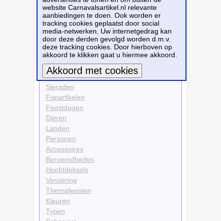
website Carnavalsartikel.nl relevante
Accessoires
aanbiedingen te doen. Ook worden er
Drinkbekers
tracking cookies geplaatst door social
media-netwerken. Uw internetgedrag kan
Bekijk alle carnavalsartikelen
door deze derden gevolgd worden d.m.v.
deze tracking cookies. Door hierboven op
akkoord te klikken gaat u hiermee akkoord.
Carnavalsartikelen
Kleding
Sieraden
Meer informatie
Fopartikelen
Feestdagen
Dieren
Landen
Personen
Accessoires
Beroemdheden
Hoofddeksels
Versiering
Themafeesten
Kleuren
Typen