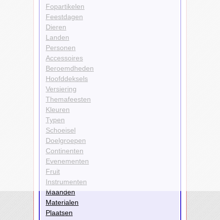
Fopartikelen
Feestdagen
Dieren
Landen
Personen
Accessoires
Beroemdheden
Hoofddeksels
Versiering
Themafeesten
Kleuren
Typen
Schoeisel
Doelgroepen
Continenten
Evenementen
Fruit
Instrumenten
Maanden
Materialen
Plaatsen