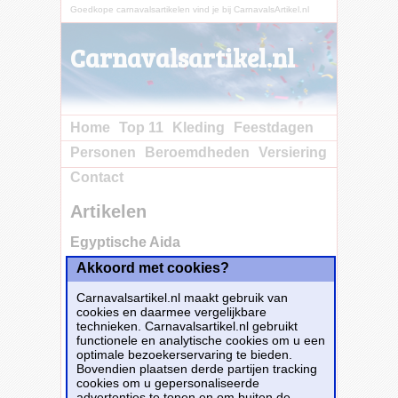
Goedkope carnavalsartikelen vind je bij CarnavalsArtikel.nl
Carnavalsartikel.nl
Home
Top 11
Kleding
Feestdagen
Personen
Beroemdheden
Versiering
Contact
Artikelen
Egyptische Aida
Akkoord met cookies?
Carnavalsartikel.nl maakt gebruik van
cookies en daarmee vergelijkbare
technieken. Carnavalsartikel.nl gebruikt
functionele en analytische cookies om u een
optimale bezoekerservaring te bieden.
Bovendien plaatsen derde partijen tracking
cookies om u gepersonaliseerde
advertenties te tonen en om buiten de