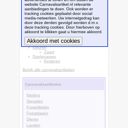
website Carnavalsartikel.nl relevante
ondeugend zwart kinderen
is te bestellen bij
aanbiedingen te doen. Ook worden er
Partyshopper.nl
voor
€ 19,49
.
tracking cookies geplaatst door social
media-netwerken. Uw internetgedrag kan
Bestellen
door deze derden gevolgd worden d.m.v.
deze tracking cookies. Door hierboven op
akkoord te klikken gaat u hiermee akkoord.
Kleding
Truien
Sweaters
Kleuren
Meer informatie
Zwart
Doelgroepen
Kinderen
Bekijk alle carnavalsartikelen
Carnavalsartikelen
Kleding
Sieraden
Fopartikelen
Feestdagen
Dieren
Landen