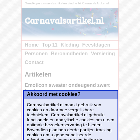
Goedkope carnavalsartikelen vind je bij CarnavalsArtikel.nl
Carnavalsartikel.nl
Home
Top 11
Kleding
Feestdagen
Personen
Beroemdheden
Versiering
Contact
Artikelen
Emoticon sweater ondeugend zwart
kinderen
Akkoord met cookies?
Carnavalsartikel.nl maakt gebruik van
cookies en daarmee vergelijkbare
emoticon sweater ondeugend zwart kinderen
technieken. Carnavalsartikel.nl gebruikt
voor jongens en meisjes. Op deze kinder trui
functionele en analytische cookies om u een
staat een grote emoticon die ondeugend kijkt.
optimale bezoekerservaring te bieden.
Materiaal: 80% katoen en 20% polyester (260
Bovendien plaatsen derde partijen tracking
grams)
cookies om u gepersonaliseerde
advertenties te tonen en om buiten de
Dit carnavalsartikel
Emoticon sweater