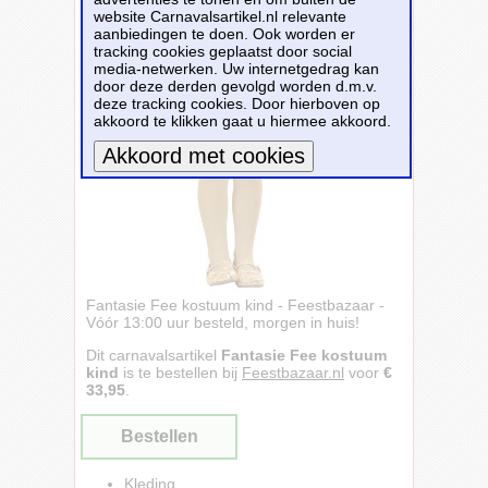
website Carnavalsartikel.nl relevante
aanbiedingen te doen. Ook worden er
tracking cookies geplaatst door social
media-netwerken. Uw internetgedrag kan
door deze derden gevolgd worden d.m.v.
deze tracking cookies. Door hierboven op
akkoord te klikken gaat u hiermee akkoord.
Meer informatie
Fantasie Fee kostuum kind - Feestbazaar -
Vóór 13:00 uur besteld, morgen in huis!
Dit carnavalsartikel
Fantasie Fee kostuum
kind
is te bestellen bij
Feestbazaar.nl
voor
€
33,95
.
Bestellen
Kleding