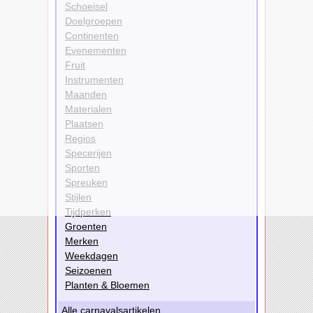
Schoeisel
Doelgroepen
Continenten
Evenementen
Fruit
Instrumenten
Maanden
Materialen
Plaatsen
Regios
Specerijen
Sporten
Spreuken
Stijlen
Tijdperken
Groenten
Merken
Weekdagen
Seizoenen
Planten & Bloemen
Alle carnavalsartikelen