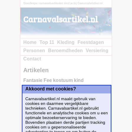
Goedkope carnavalsartikelen vind je bij CarnavalsArtikel.nl
Carnavalsartikel.nl
Home
Top 11
Kleding
Feestdagen
Personen
Beroemdheden
Versiering
Contact
Artikelen
Fantasie Fee kostuum kind
Akkoord met cookies?
Carnavalsartikel.nl maakt gebruik van
cookies en daarmee vergelijkbare
technieken. Carnavalsartikel.nl gebruikt
functionele en analytische cookies om u een
optimale bezoekerservaring te bieden.
Bovendien plaatsen derde partijen tracking
cookies om u gepersonaliseerde
advertenties te tonen en om buiten de