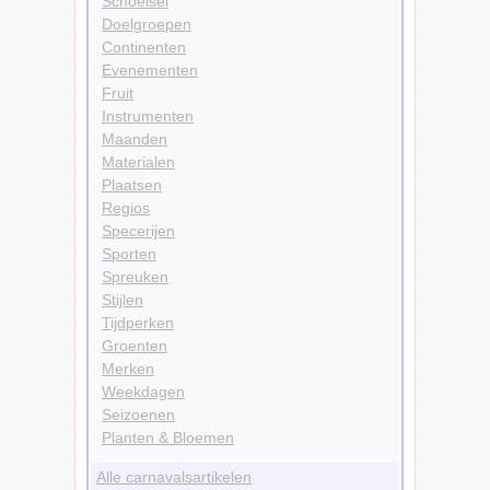
Schoeisel
Doelgroepen
Continenten
Evenementen
Fruit
Instrumenten
Maanden
Materialen
Plaatsen
Regios
Specerijen
Sporten
Spreuken
Stijlen
Tijdperken
Groenten
Merken
Weekdagen
Seizoenen
Planten & Bloemen
Alle carnavalsartikelen