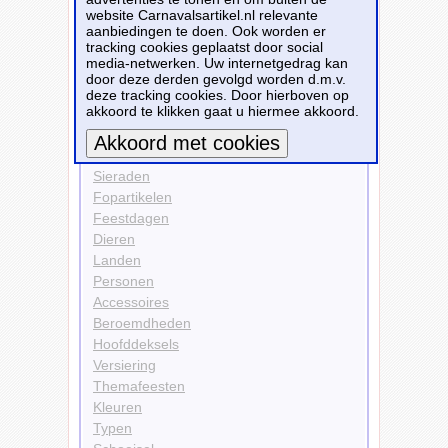
website Carnavalsartikel.nl relevante
Kleding
aanbiedingen te doen. Ook worden er
Pakken
tracking cookies geplaatst door social
media-netwerken. Uw internetgedrag kan
Bekijk alle carnavalsartikelen
door deze derden gevolgd worden d.m.v.
deze tracking cookies. Door hierboven op
akkoord te klikken gaat u hiermee akkoord.
Carnavalsartikelen
Kleding
Sieraden
Meer informatie
Fopartikelen
Feestdagen
Dieren
Landen
Personen
Accessoires
Beroemdheden
Hoofddeksels
Versiering
Themafeesten
Kleuren
Typen