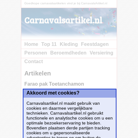
Goedkope carnavalsartikelen vind je bij CarnavalsArtikel.nl
Carnavalsartikel.nl
Home
Top 11
Kleding
Feestdagen
Personen
Beroemdheden
Versiering
Contact
Artikelen
Farao pak Toetanchamon
Akkoord met cookies?
Koop nu bij e-
Carnavalskleding.nl voor slechts€ 47.95!
Carnavalsartikel.nl maakt gebruik van
Dit carnavalsartikel
Farao pak
cookies en daarmee vergelijkbare
Toetanchamon
is te bestellen bij
E-
technieken. Carnavalsartikel.nl gebruikt
Carnavalskleding.nl
voor
€ 47,95
.
functionele en analytische cookies om u een
optimale bezoekerservaring te bieden.
Bovendien plaatsen derde partijen tracking
Bestellen
cookies om u gepersonaliseerde
advertenties te tonen en om buiten de