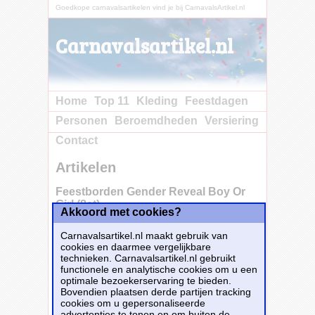
Goedkope carnavalsartikelen vind je bij CarnavalsArtikel.nl
Carnavalsartikel.nl
Home
Top 11
Kleding
Feestdagen
Personen
Beroemdheden
Versiering
Contact
Artikelen
Feestborden Gender Reveal Boy Or
Girl (8st)
Akkoord met cookies?
Carnavalsartikel.nl maakt gebruik van
cookies en daarmee vergelijkbare
technieken. Carnavalsartikel.nl gebruikt
functionele en analytische cookies om u een
optimale bezoekerservaring te bieden.
Bovendien plaatsen derde partijen tracking
cookies om u gepersonaliseerde
advertenties te tonen en om buiten de