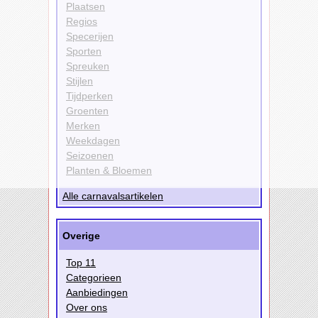
Plaatsen
Regios
Specerijen
Sporten
Spreuken
Stijlen
Tijdperken
Groenten
Merken
Weekdagen
Seizoenen
Planten & Bloemen
Alle carnavalsartikelen
Overige
Top 11
Categorieen
Aanbiedingen
Over ons