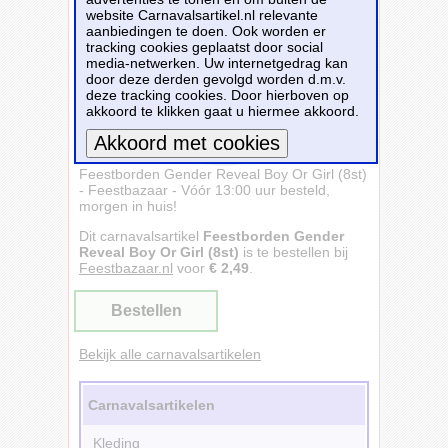
website Carnavalsartikel.nl relevante
aanbiedingen te doen. Ook worden er
tracking cookies geplaatst door social
media-netwerken. Uw internetgedrag kan
door deze derden gevolgd worden d.m.v.
deze tracking cookies. Door hierboven op
akkoord te klikken gaat u hiermee akkoord.
Feestborden Gender Reveal Boy Or Girl (8st)
Meer informatie
- Feestbazaar - Vóór 13:00 uur besteld,
morgen in huis!
Dit carnavalsartikel
Feestborden Gender
Reveal Boy Or Girl (8st)
is te bestellen bij
Feestbazaar.nl
voor
€ 2,49
.
Bestellen
Bekijk alle carnavalsartikelen
Carnavalsartikelen
Kleding