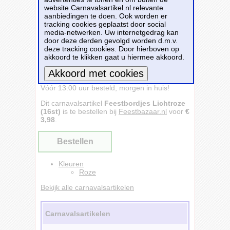
website Carnavalsartikel.nl relevante
aanbiedingen te doen. Ook worden er
tracking cookies geplaatst door social
media-netwerken. Uw internetgedrag kan
door deze derden gevolgd worden d.m.v.
deze tracking cookies. Door hierboven op
akkoord te klikken gaat u hiermee akkoord.
Feestbordjes Lichtroze (16st) - Feestbazaar -
Vóór 13:00 uur besteld, morgen in huis!
Meer informatie
Dit carnavalsartikel
Feestbordjes Lichtroze
(16st)
is te bestellen bij
Feestbazaar.nl
voor
€
3,98
.
Bestellen
Kleuren
Roze
Bekijk alle carnavalsartikelen
Carnavalsartikelen