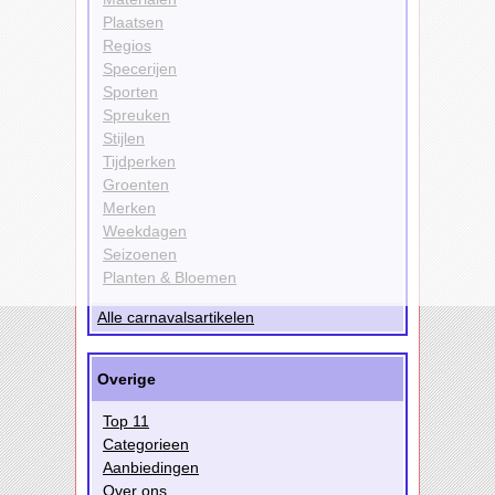
Plaatsen
Regios
Specerijen
Sporten
Spreuken
Stijlen
Tijdperken
Groenten
Merken
Weekdagen
Seizoenen
Planten & Bloemen
Alle carnavalsartikelen
Overige
Top 11
Categorieen
Aanbiedingen
Over ons