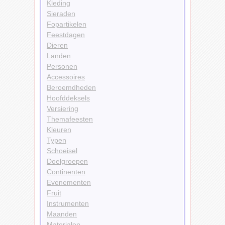
Kleding
Sieraden
Fopartikelen
Feestdagen
Dieren
Landen
Personen
Accessoires
Beroemdheden
Hoofddeksels
Versiering
Themafeesten
Kleuren
Typen
Schoeisel
Doelgroepen
Continenten
Evenementen
Fruit
Instrumenten
Maanden
Materialen