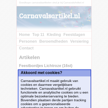
Goedkope carnavalsartikelen vind je bij CarnavalsArtikel.nl
Carnavalsartikel.nl
Home
Top 11
Kleding
Feestdagen
Personen
Beroemdheden
Versiering
Contact
Artikelen
Feestbordjes Lichtroze (16st)
Akkoord met cookies?
Carnavalsartikel.nl maakt gebruik van
cookies en daarmee vergelijkbare
technieken. Carnavalsartikel.nl gebruikt
functionele en analytische cookies om u een
optimale bezoekerservaring te bieden.
Bovendien plaatsen derde partijen tracking
cookies om u gepersonaliseerde
advertenties te tonen en om buiten de