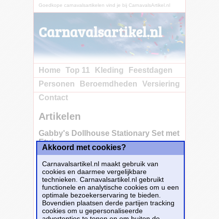
Goedkope carnavalsartikelen vind je bij CarnavalsArtikel.nl
Carnavalsartikel.nl
Home
Top 11
Kleding
Feestdagen
Personen
Beroemdheden
Versiering
Contact
Artikelen
Gabby's Dollhouse Stationary Set met
Etui
Akkoord met cookies?
Carnavalsartikel.nl maakt gebruik van
cookies en daarmee vergelijkbare
technieken. Carnavalsartikel.nl gebruikt
functionele en analytische cookies om u een
optimale bezoekerservaring te bieden.
Bovendien plaatsen derde partijen tracking
cookies om u gepersonaliseerde
advertenties te tonen en om buiten de