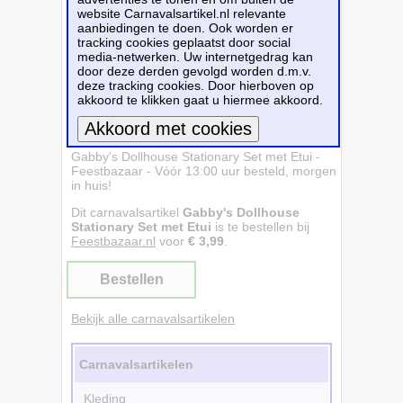
website Carnavalsartikel.nl relevante
aanbiedingen te doen. Ook worden er
tracking cookies geplaatst door social
media-netwerken. Uw internetgedrag kan
door deze derden gevolgd worden d.m.v.
deze tracking cookies. Door hierboven op
akkoord te klikken gaat u hiermee akkoord.
Gabby's Dollhouse Stationary Set met Etui -
Meer informatie
Feestbazaar - Vóór 13:00 uur besteld, morgen
in huis!
Dit carnavalsartikel
Gabby's Dollhouse
Stationary Set met Etui
is te bestellen bij
Feestbazaar.nl
voor
€ 3,99
.
Bestellen
Bekijk alle carnavalsartikelen
Carnavalsartikelen
Kleding