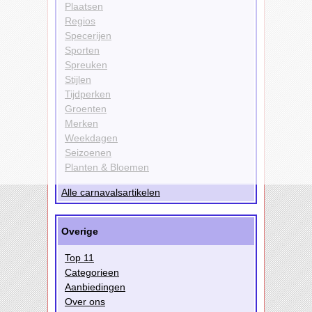
Plaatsen
Regios
Specerijen
Sporten
Spreuken
Stijlen
Tijdperken
Groenten
Merken
Weekdagen
Seizoenen
Planten & Bloemen
Alle carnavalsartikelen
Overige
Top 11
Categorieen
Aanbiedingen
Over ons