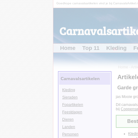
Goedkope carnavalsartikelen vind je bij CarnavalsArtikel.n
Carnavalsartike
Home
Top 11
Kleding
F
Home
-
Arti
Artikel
Carnavalsartikelen
Garde g
Kleding
jas Mooie gr
Sieraden
Fopartikelen
Dit carnavals
bij
Coppensw
Feestdagen
Dieren
Best
Landen
Kledi
Personen