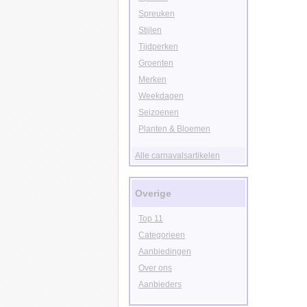
Spreuken
Stijlen
Tijdperken
Groenten
Merken
Weekdagen
Seizoenen
Planten & Bloemen
Alle carnavalsartikelen
Overige
Top 11
Categorieen
Aanbiedingen
Over ons
Aanbieders