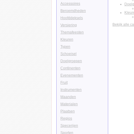
Accessoires
Doel
Beroemdheden
Kleur
Hoofddeksels
Bekijk alle c
Versiering
Themafeesten
Kleuren
Typen
Schoeisel
Doelgroepen
Continenten
Evenementen
Fruit
Instrumenten
Maanden
Materialen
Plaatsen
Regios
Specerijen
Sporten