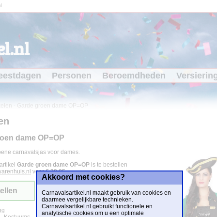
l
l.nl
eestdagen
Personen
Beroemdheden
Versierin
kelen
-
Garde groen dame OP=OP
en
roen dame OP=OP
oene carnavalsjas voor dames.
artikel
Garde groen dame OP=OP
is te bestellen
arenhuis.nl
voor
€ 29,95
.
Akkoord met cookies?
ellen
Carnavalsartikel.nl maakt gebruik van cookies en
daarmee vergelijkbare technieken.
Carnavalsartikel.nl gebruikt functionele en
ng
analytische cookies om u een optimale