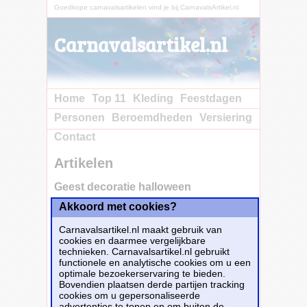
Goedkope carnavalsartikelen vind je bij CarnavalsArtikel.nl
Carnavalsartikel.nl
Home
Top 11
Kleding
Feestdagen
Personen
Beroemdheden
Versiering
Contact
Artikelen
Geest decoratie halloween
Akkoord met cookies?
Koop nu bij e-
Carnavalskleding.nl voor slechts€ 4.95!
Carnavalsartikel.nl maakt gebruik van
Dit carnavalsartikel
Geest decoratie
cookies en daarmee vergelijkbare
halloween
is te bestellen bij
E-
technieken. Carnavalsartikel.nl gebruikt
Carnavalskleding.nl
voor
€ 4,95
.
functionele en analytische cookies om u een
optimale bezoekerservaring te bieden.
Bovendien plaatsen derde partijen tracking
Bestellen
cookies om u gepersonaliseerde
advertenties te tonen en om buiten de