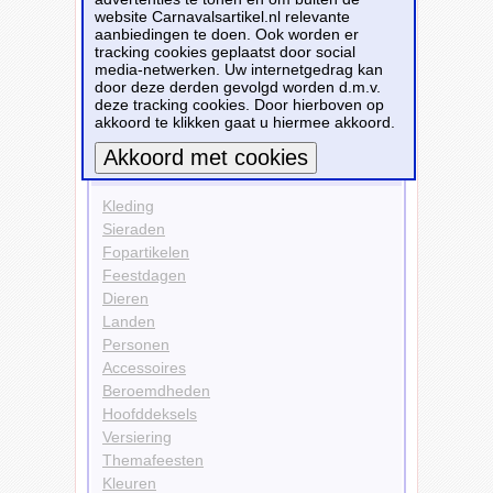
website Carnavalsartikel.nl relevante
Versiering
aanbiedingen te doen. Ook worden er
Decoraties
tracking cookies geplaatst door social
Themafeesten
media-netwerken. Uw internetgedrag kan
Halloween
door deze derden gevolgd worden d.m.v.
deze tracking cookies. Door hierboven op
Bekijk alle carnavalsartikelen
akkoord te klikken gaat u hiermee akkoord.
Carnavalsartikelen
Meer informatie
Kleding
Sieraden
Fopartikelen
Feestdagen
Dieren
Landen
Personen
Accessoires
Beroemdheden
Hoofddeksels
Versiering
Themafeesten
Kleuren