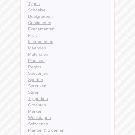
Typen
Schoeisel
Doelgroepen
Continenten
Evenementen
Fruit
Instrumenten
Maanden
Materialen
Plaatsen
Regios
Specerijen
Sporten
Spreuken
Stijlen
Tijdperken
Groenten
Merken
Weekdagen
Seizoenen
Planten & Bloemen