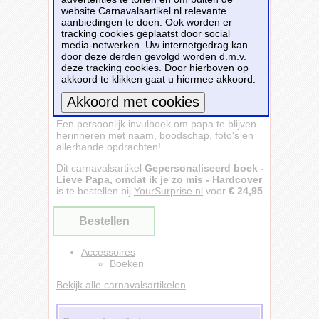
website Carnavalsartikel.nl relevante
aanbiedingen te doen. Ook worden er
tracking cookies geplaatst door social
media-netwerken. Uw internetgedrag kan
door deze derden gevolgd worden d.m.v.
deze tracking cookies. Door hierboven op
akkoord te klikken gaat u hiermee akkoord.
Een persoonlijk invulboek om papa te blijven
Meer informatie
herinneren met naam, boodschap, foto's en
allerhande opdrachten!
Dit carnavalsartikel
Gepersonaliseerd boek -
Lieve Papa, omdat ik je zo mis - Hardcover
is te bestellen bij
YourSurprise.nl
voor
€ 24,95
.
Bestellen
Accessoires
Boeken
Bekijk alle carnavalsartikelen