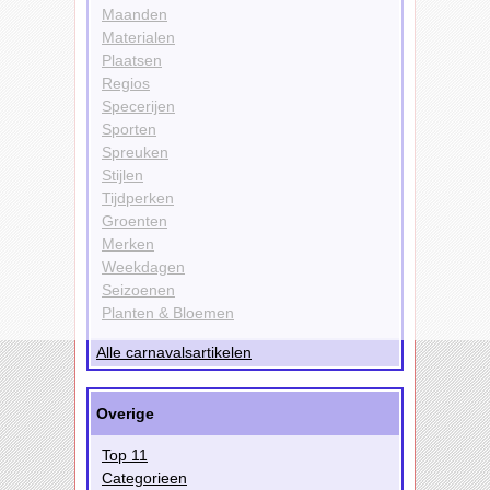
Maanden
Materialen
Plaatsen
Regios
Specerijen
Sporten
Spreuken
Stijlen
Tijdperken
Groenten
Merken
Weekdagen
Seizoenen
Planten & Bloemen
Alle carnavalsartikelen
Overige
Top 11
Categorieen