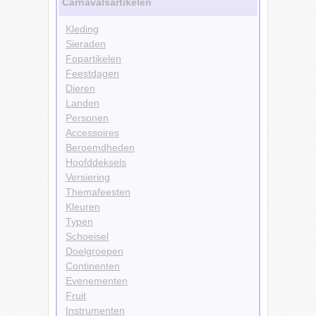
Carnavalsartikelen
Kleding
Sieraden
Fopartikelen
Feestdagen
Dieren
Landen
Personen
Accessoires
Beroemdheden
Hoofddeksels
Versiering
Themafeesten
Kleuren
Typen
Schoeisel
Doelgroepen
Continenten
Evenementen
Fruit
Instrumenten