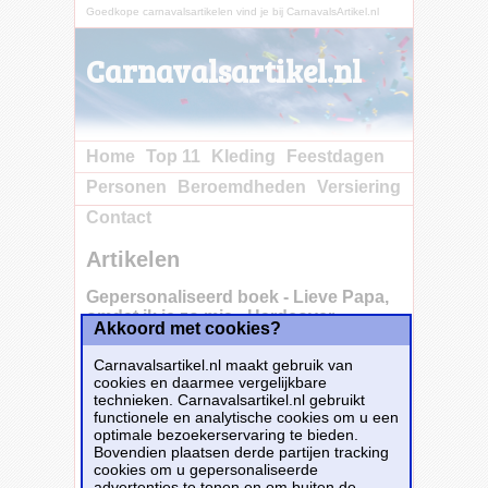
Goedkope carnavalsartikelen vind je bij CarnavalsArtikel.nl
Carnavalsartikel.nl
Home
Top 11
Kleding
Feestdagen
Personen
Beroemdheden
Versiering
Contact
Artikelen
Gepersonaliseerd boek - Lieve Papa,
omdat ik je zo mis - Hardcover
Akkoord met cookies?
Carnavalsartikel.nl maakt gebruik van
cookies en daarmee vergelijkbare
technieken. Carnavalsartikel.nl gebruikt
functionele en analytische cookies om u een
optimale bezoekerservaring te bieden.
Bovendien plaatsen derde partijen tracking
cookies om u gepersonaliseerde
advertenties te tonen en om buiten de