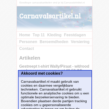
Goedkope carnavalsartikelen vind je bij CarnavalsArtikel.nl
Carnavalsartikel.nl
Home
Top 11
Kleding
Feestdagen
Personen
Beroemdheden
Versiering
Contact
Artikelen
Gestreept t-shirt Wally/Piraat - wit/rood
- volwassenen - carnaval 48-50 (M) -
Akkoord met cookies?
Carnavalsartikel.nl maakt gebruik van
cookies en daarmee vergelijkbare
Gestreept heren t-shirt in de kleuren wit/rood.
technieken. Carnavalsartikel.nl gebruikt
Katoenen heren t-shirt met lange mouwen en
functionele en analytische cookies om u een
wit met rode strepen. Verkleed je met dit wit
optimale bezoekerservaring te bieden.
met rood gestreepte shirt als een piraat, clown
Bovendien plaatsen derde partijen tracking
of Waar is Wally reiziger. Carnaval
cookies om u gepersonaliseerde
verkleedkleding shirts.
advertenties te tonen en om buiten de