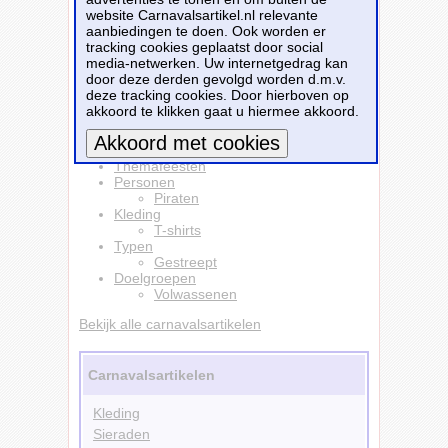
website Carnavalsartikel.nl relevante
Dit carnavalsartikel
Gestreept t-shirt
aanbiedingen te doen. Ook worden er
Wally/Piraat - wit/rood - volwassenen -
tracking cookies geplaatst door social
carnaval 48-50 (M) -
is te bestellen bij
Fun-
media-netwerken. Uw internetgedrag kan
en-feest.nl
voor
€ 13,99
.
door deze derden gevolgd worden d.m.v.
deze tracking cookies. Door hierboven op
Bestellen
akkoord te klikken gaat u hiermee akkoord.
Beroemdheden
Themafeesten
Meer informatie
Personen
Piraten
Kleding
T-shirts
Typen
Gestreept
Doelgroepen
Volwassenen
Bekijk alle carnavalsartikelen
Carnavalsartikelen
Kleding
Sieraden