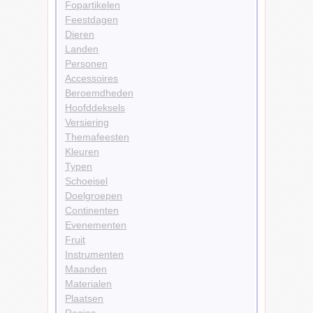
Fopartikelen
Feestdagen
Dieren
Landen
Personen
Accessoires
Beroemdheden
Hoofddeksels
Versiering
Themafeesten
Kleuren
Typen
Schoeisel
Doelgroepen
Continenten
Evenementen
Fruit
Instrumenten
Maanden
Materialen
Plaatsen
Regios