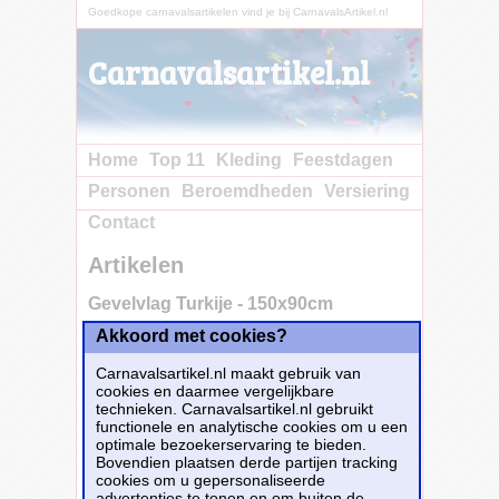
Goedkope carnavalsartikelen vind je bij CarnavalsArtikel.nl
Carnavalsartikel.nl
Home
Top 11
Kleding
Feestdagen
Personen
Beroemdheden
Versiering
Contact
Artikelen
Gevelvlag Turkije - 150x90cm
Akkoord met cookies?
<p>Leuke
rood-witte gevelvlag Turkije, verpakt per stuk
Carnavalsartikel.nl maakt gebruik van
met een afmeting van 150x90cm. Perfect
cookies en daarmee vergelijkbare
voor een feestje in Turkse sferen. Bekijk hier
technieken. Carnavalsartikel.nl gebruikt
ons geheleTurkijeassortiment voor een
functionele en analytische cookies om u een
complete partylook.</p>
optimale bezoekerservaring te bieden.
Dit carnavalsartikel
Gevelvlag Turkije -
Bovendien plaatsen derde partijen tracking
150x90cm
is te bestellen bij
Feestwinkel.nl
cookies om u gepersonaliseerde
voor
€ 5,50
.
advertenties te tonen en om buiten de