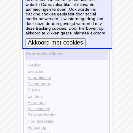
website Carnavalsartikel.nl relevante
aanbiedingen te doen. Ook worden er
Bestellen
tracking cookies geplaatst door social
media-netwerken. Uw internetgedrag kan
door deze derden gevolgd worden d.m.v.
Landen
deze tracking cookies. Door hierboven op
Turkije
akkoord te klikken gaat u hiermee akkoord.
Bekijk alle carnavalsartikelen
Meer informatie
Carnavalsartikelen
Kleding
Sieraden
Fopartikelen
Feestdagen
Dieren
Landen
Personen
Accessoires
Beroemdheden
Hoofddeksels
Versiering