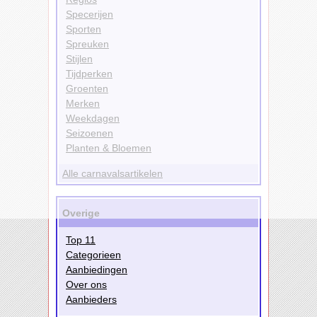
Specerijen
Sporten
Spreuken
Stijlen
Tijdperken
Groenten
Merken
Weekdagen
Seizoenen
Planten & Bloemen
Alle carnavalsartikelen
Overige
Top 11
Categorieen
Aanbiedingen
Over ons
Aanbieders