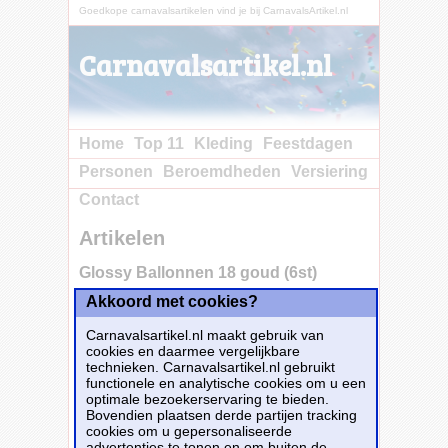
Goedkope carnavalsartikelen vind je bij CarnavalsArtikel.nl
Carnavalsartikel.nl
Home
Top 11
Kleding
Feestdagen
Personen
Beroemdheden
Versiering
Contact
Artikelen
Glossy Ballonnen 18 goud (6st)
Akkoord met cookies?
Carnavalsartikel.nl maakt gebruik van
cookies en daarmee vergelijkbare
technieken. Carnavalsartikel.nl gebruikt
functionele en analytische cookies om u een
optimale bezoekerservaring te bieden.
Bovendien plaatsen derde partijen tracking
cookies om u gepersonaliseerde
advertenties te tonen en om buiten de