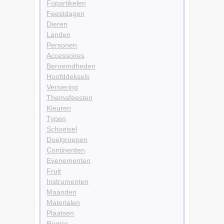
Fopartikelen
Feestdagen
Dieren
Landen
Personen
Accessoires
Beroemdheden
Hoofddeksels
Versiering
Themafeesten
Kleuren
Typen
Schoeisel
Doelgroepen
Continenten
Evenementen
Fruit
Instrumenten
Maanden
Materialen
Plaatsen
Regios