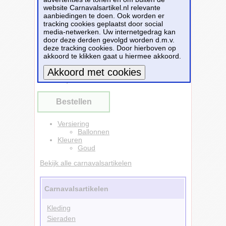
website Carnavalsartikel.nl relevante
aanbiedingen te doen. Ook worden er
tracking cookies geplaatst door social
media-netwerken. Uw internetgedrag kan
door deze derden gevolgd worden d.m.v.
Glossy Ballonnen 18 goud (6st) - Feestbazaar
deze tracking cookies. Door hierboven op
- Vóór 13:00 uur besteld, morgen in huis!
akkoord te klikken gaat u hiermee akkoord.
Dit carnavalsartikel
Glossy Ballonnen 18
goud (6st)
is te bestellen bij
Feestbazaar.nl
voor
€ 3,98
.
Meer informatie
Bestellen
Versiering
Ballonnen
Kleuren
Goud
Bekijk alle carnavalsartikelen
Carnavalsartikelen
Kleding
Sieraden