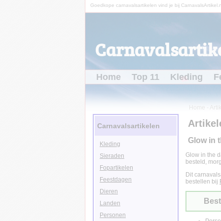
Goedkope carnavalsartikelen vind je bij CarnavalsArtikel.n
Carnavalsartike
Home
Top 11
Kleding
F
Home
-
Arti
Artikel
Carnavalsartikelen
Glow in 
Kleding
Glow in the d
Sieraden
besteld, morg
Fopartikelen
Dit carnavals
Feestdagen
bestellen bij
Dieren
Best
Landen
Personen