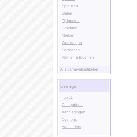
Spreuken
Stijlen
Tijdperken
Groenten
Merken
Weekdagen
Seizoenen
Planten & Bloemen
Alle carnavalsartikelen
Overige
Top 11
Categorieen
Aanbiedingen
Over ons
Aanbieders