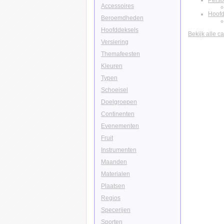
Pers
Accessoires
Hoofd
Beroemdheden
Hoofddeksels
Bekijk alle c
Versiering
Themafeesten
Kleuren
Typen
Schoeisel
Doelgroepen
Continenten
Evenementen
Fruit
Instrumenten
Maanden
Materialen
Plaatsen
Regios
Specerijen
Sporten