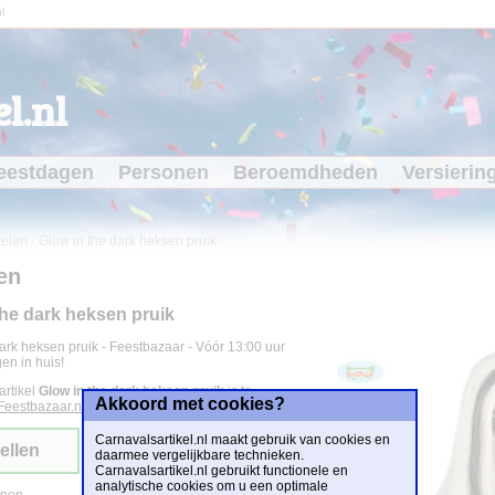
l
l.nl
eestdagen
Personen
Beroemdheden
Versierin
kelen
-
Glow in the dark heksen pruik
en
the dark heksen pruik
ark heksen pruik - Feestbazaar - Vóór 13:00 uur
en in huis!
artikel
Glow in the dark heksen pruik
is te
Akkoord met cookies?
Feestbazaar.nl
voor
€ 15,95
.
Carnavalsartikel.nl maakt gebruik van cookies en
ellen
daarmee vergelijkbare technieken.
Carnavalsartikel.nl gebruikt functionele en
analytische cookies om u een optimale