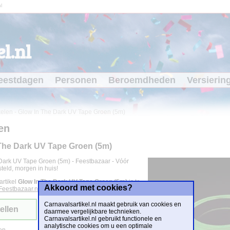
l
l.nl
eestdagen
Personen
Beroemdheden
Versierin
kelen
-
Glow In The Dark UV Tape Groen (5m)
en
The Dark UV Tape Groen (5m)
Dark UV Tape Groen (5m) - Feestbazaar - Vóór
teld, morgen in huis!
artikel
Glow In The Dark UV Tape Groen (5m)
is te
Akkoord met cookies?
Feestbazaar.nl
voor
€ 3,75
.
Carnavalsartikel.nl maakt gebruik van cookies en
ellen
daarmee vergelijkbare technieken.
Carnavalsartikel.nl gebruikt functionele en
analytische cookies om u een optimale