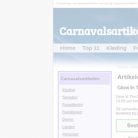
Goedkope carnavalsartikelen vind je bij CarnavalsArtikel.n
Carnavalsartike
Home
Top 11
Kleding
F
Home
-
Arti
Artikel
Carnavalsartikelen
Glow In 
Kleding
Glow In The 
Sieraden
13:00 uur bes
Fopartikelen
Dit carnavals
Feestdagen
bestellen bij
Dieren
Best
Landen
Personen