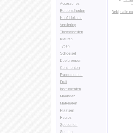
Kleur
Accessoires
Beroemdheden
Bekijk alle c
Hoofddeksels
Versiering
Themafeesten
Kleuren
Typen
Schoeisel
Doelgroepen
Continenten
Evenementen
Fruit
Instrumenten
Maanden
Materialen
Plaatsen
Regios
Specerijen
Sporten