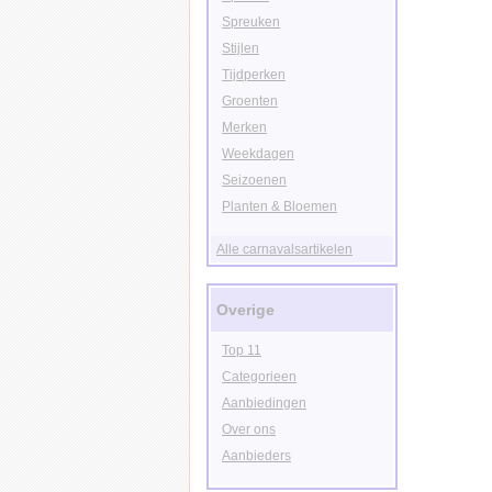
Spreuken
Stijlen
Tijdperken
Groenten
Merken
Weekdagen
Seizoenen
Planten & Bloemen
Alle carnavalsartikelen
Overige
Top 11
Categorieen
Aanbiedingen
Over ons
Aanbieders