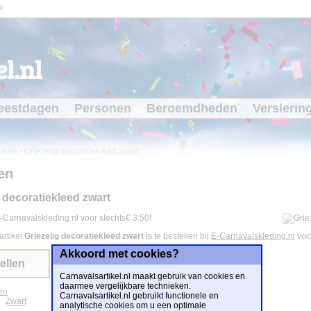
l
l.nl
eestdagen
Personen
Beroemdheden
Versierin
kelen
-
Griezelig decoratiekleed zwart
en
g decoratiekleed zwart
-Carnavalskleding.nl voor slechts€ 3.50!
artikel
Griezelig decoratiekleed zwart
is te bestellen bij
E-Carnavalskleding.nl
voo
Akkoord met cookies?
ellen
Carnavalsartikel.nl maakt gebruik van cookies en
daarmee vergelijkbare technieken.
en
Carnavalsartikel.nl gebruikt functionele en
Zwart
analytische cookies om u een optimale