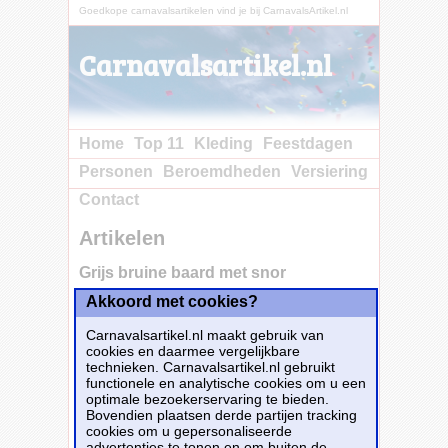
Goedkope carnavalsartikelen vind je bij CarnavalsArtikel.nl
Carnavalsartikel.nl
Home
Top 11
Kleding
Feestdagen
Personen
Beroemdheden
Versiering
Contact
Artikelen
Grijs bruine baard met snor
Akkoord met cookies?
Koop nu bij e-
Carnavalskleding.nl voor slechts€ 7.50!
Carnavalsartikel.nl maakt gebruik van
Dit carnavalsartikel
Grijs bruine baard met
cookies en daarmee vergelijkbare
snor
is te bestellen bij
E-Carnavalskleding.nl
technieken. Carnavalsartikel.nl gebruikt
voor
€ 7,50
.
functionele en analytische cookies om u een
optimale bezoekerservaring te bieden.
Bovendien plaatsen derde partijen tracking
Bestellen
cookies om u gepersonaliseerde
advertenties te tonen en om buiten de