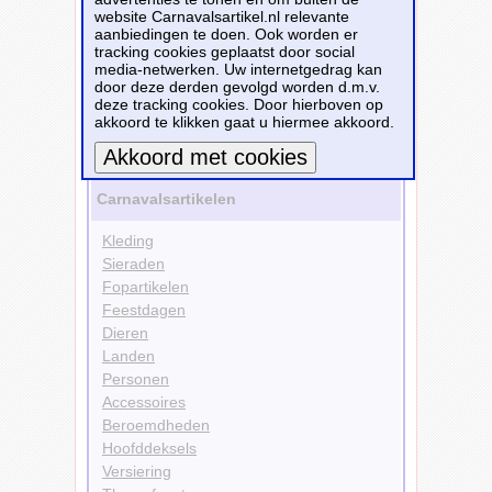
website Carnavalsartikel.nl relevante
Kleuren
aanbiedingen te doen. Ook worden er
Grijs
tracking cookies geplaatst door social
Bruin
media-netwerken. Uw internetgedrag kan
Accessoires
door deze derden gevolgd worden d.m.v.
Baarden
deze tracking cookies. Door hierboven op
Snorren
akkoord te klikken gaat u hiermee akkoord.
Bekijk alle carnavalsartikelen
Meer informatie
Carnavalsartikelen
Kleding
Sieraden
Fopartikelen
Feestdagen
Dieren
Landen
Personen
Accessoires
Beroemdheden
Hoofddeksels
Versiering