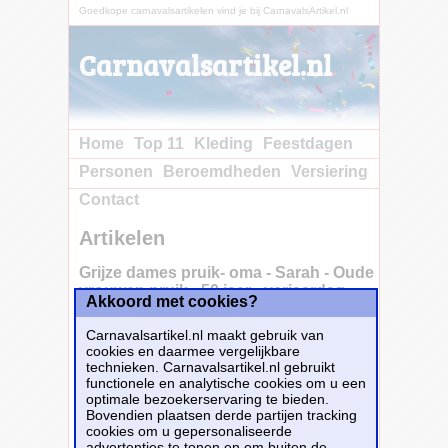
Goedkope carnavalsartikelen vind je bij CarnavalsArtikel.nl
Carnavalsartikel.nl
Home
Top 11
Kleding
Feestdagen
Personen
Beroemdheden
Versiering
Contact
Artikelen
Grijze dames pruik- oma - Sarah - Oude
vrouwen pruik - 50 jaar - verjaardag
Akkoord met cookies?
Carnavalsartikel.nl maakt gebruik van
cookies en daarmee vergelijkbare
Grijze oma/Sarah/oude vrouwen verkleed
technieken. Carnavalsartikel.nl gebruikt
damespruik. Deze korte grijze pruik met
functionele en analytische cookies om u een
krullen kan goed gebruikt worden als oma
optimale bezoekerservaring te bieden.
pruik. Kijk voor nog meer soorten pruiken
Bovendien plaatsen derde partijen tracking
verder in deze feestwinkel. Ook voor 50 jaar
cookies om u gepersonaliseerde
poppen feestartikelen/tuin versieringen. Let
advertenties te tonen en om buiten de