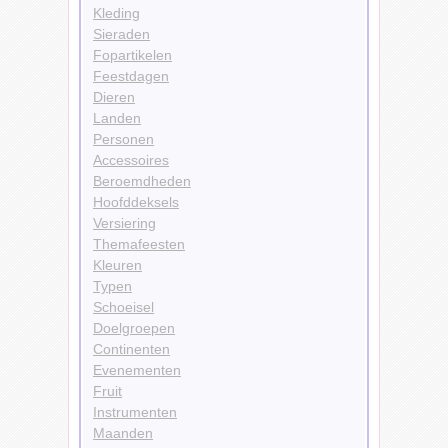
Kleding
Sieraden
Fopartikelen
Feestdagen
Dieren
Landen
Personen
Accessoires
Beroemdheden
Hoofddeksels
Versiering
Themafeesten
Kleuren
Typen
Schoeisel
Doelgroepen
Continenten
Evenementen
Fruit
Instrumenten
Maanden