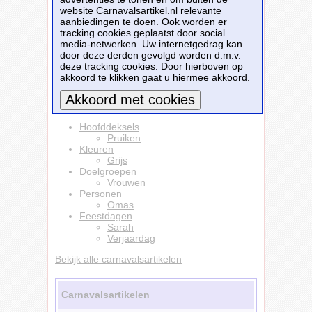
op: dit is een verkleedaccessoire voor
website Carnavalsartikel.nl relevante
volwassenen, geen speelgoed.
aanbiedingen te doen. Ook worden er
tracking cookies geplaatst door social
Dit carnavalsartikel
Grijze dames pruik- oma
media-netwerken. Uw internetgedrag kan
- Sarah - Oude vrouwen pruik - 50 jaar -
door deze derden gevolgd worden d.m.v.
verjaardag
is te bestellen bij
Pinkystyle.nl
voor
deze tracking cookies. Door hierboven op
€ 14,50
.
akkoord te klikken gaat u hiermee akkoord.
Bestellen
Meer informatie
Hoofddeksels
Pruiken
Kleuren
Grijs
Doelgroepen
Vrouwen
Personen
Omas
Feestdagen
Sarah
Verjaardag
Bekijk alle carnavalsartikelen
Carnavalsartikelen