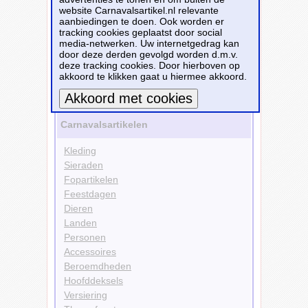
website Carnavalsartikel.nl relevante
Kleuren
aanbiedingen te doen. Ook worden er
Groen
tracking cookies geplaatst door social
Personen
media-netwerken. Uw internetgedrag kan
Hippie
door deze derden gevolgd worden d.m.v.
Sieraden
deze tracking cookies. Door hierboven op
Kettingen
akkoord te klikken gaat u hiermee akkoord.
Bekijk alle carnavalsartikelen
Meer informatie
Carnavalsartikelen
Kleding
Sieraden
Fopartikelen
Feestdagen
Dieren
Landen
Personen
Accessoires
Beroemdheden
Hoofddeksels
Versiering