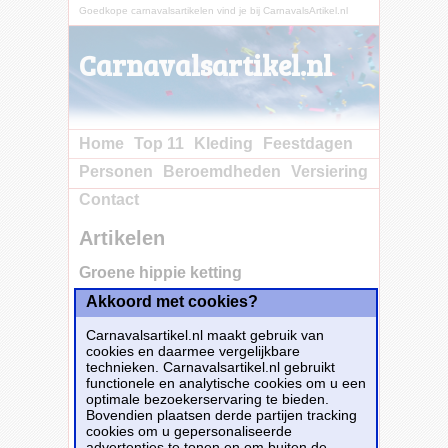
Goedkope carnavalsartikelen vind je bij CarnavalsArtikel.nl
Carnavalsartikel.nl
Home
Top 11
Kleding
Feestdagen
Personen
Beroemdheden
Versiering
Contact
Artikelen
Groene hippie ketting
Akkoord met cookies?
Koop nu bij e-
Carnavalskleding.nl voor slechts€ 1.75!
Carnavalsartikel.nl maakt gebruik van
Dit carnavalsartikel
Groene hippie ketting
is
cookies en daarmee vergelijkbare
te bestellen bij
E-Carnavalskleding.nl
voor
€
technieken. Carnavalsartikel.nl gebruikt
1,75
.
functionele en analytische cookies om u een
optimale bezoekerservaring te bieden.
Bovendien plaatsen derde partijen tracking
Bestellen
cookies om u gepersonaliseerde
advertenties te tonen en om buiten de